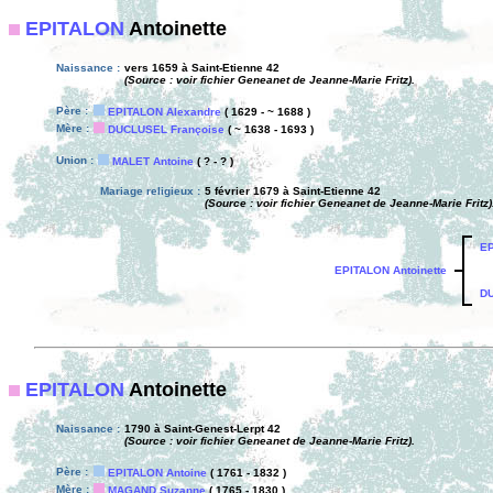
EPITALON
Antoinette
Naissance :
vers 1659 à Saint-Etienne 42
(Source : voir fichier Geneanet de Jeanne-Marie Fritz).
Père :
EPITALON Alexandre
( 1629 - ~ 1688 )
Mère :
DUCLUSEL Françoise
( ~ 1638 - 1693 )
Union :
MALET Antoine
( ? - ? )
Mariage religieux :
5 février 1679 à Saint-Etienne 42
(Source : voir fichier Geneanet de Jeanne-Marie Fritz)
EP
EPITALON Antoinette
DU
EPITALON
Antoinette
Naissance :
1790 à Saint-Genest-Lerpt 42
(Source : voir fichier Geneanet de Jeanne-Marie Fritz).
Père :
EPITALON Antoine
( 1761 - 1832 )
Mère :
MAGAND Suzanne
( 1765 - 1830 )