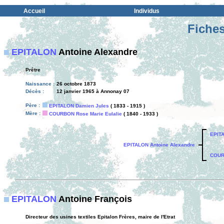
Accueil
Individus
Fiches
EPITALON
Antoine Alexandre
Prêtre
Naissance :
26 octobre 1873
Décès :
12 janvier 1965 à Annonay 07
Père :
EPITALON Damien Jules
( 1833 - 1915 )
Mère :
COURBON Rose Marie Eulalie
( 1840 - 1933 )
EPIT
EPITALON Antoine Alexandre
COURB
EPITALON
Antoine François
Directeur des usines textiles Epitalon Frères, maire de l'Etrat