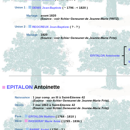
Union 1 :
DENIS Jean-Baptiste
( ~ 1796 - < 1820 )
Mariage :
avant 1820
(Source : voir fichier Geneanet de Jeanne-Marie FRITZ).
Union 2 :
REOCREUX Jean-Baptiste
( ? - ? )
Mariage :
1820
(Source : voir fichier Geneanet de Jeanne-Marie Fritz).
EPITALON Antoinette
EPITALON
Antoinette
Naissance :
1 jour comp. an III à Saint-Etienne 42
(Source : voir fichier Geneanet de Jeanne-Marie Fritz).
Décès :
7 mai 1863 à Saint-Etienne 42
(Source : voir fichier Geneanet de Jeanne-Marie Fritz).
Père :
EPITALON Mathieu
( 1764 - 1810 )
Mère :
PASSERAT Marie Anne
( 1765 - 1836 )
Union :
BARBE André
( 1791 - ? )