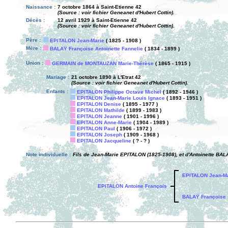
Naissance :
7 octobre 1864 à Saint-Etienne 42
(Source : voir fichier Geneanet d'Hubert Cottin).
Décès :
12 avril 1929 à Saint-Etienne 42
(Source : voir fichier Geneanet d'Hubert Cottin).
Père :
EPITALON Jean-Marie
( 1825 - 1908 )
Mère :
BALAŸ Françoise Antoinette Fannelie
( 1834 - 1899 )
Union :
GERMAIN de MONTAUZAN Marie-Thérèse
( 1865 - 1915 )
Mariage :
21 octobre 1890 à L'Etrat 42
(Source : voir fichier Geneanet d'Hubert Cottin).
Enfants :
EPITALON Philippe Octave Michel
( 1892 - 1946 )
EPITALON Jean-Marie Louis Ignace
( 1893 - 1951 )
EPITALON Denise
( 1895 - 1977 )
EPITALON Mathilde
( 1899 - 1983 )
EPITALON Jeanne
( 1901 - 1996 )
EPITALON Anne-Marie
( 1904 - 1989 )
EPITALON Paul
( 1906 - 1972 )
EPITALON Joseph
( 1909 - 1968 )
EPITALON Jacqueline
( ? - ? )
Note individuelle :
Fils de Jean-Marie EPITALON (1825-1908), et d'Antoinette BALAY
EPITALON Jean-Ma
EPITALON Antoine François
BALAŸ Françoise A