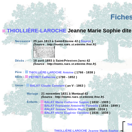
Fiches
THIOLLIÈRE-LAROCHE
Jeanne Marie Sophie dite
Naissance :
25 juin 1813 à Saint-Etienne 42 (
Source
)
(Source : http://noms.rues.st.etienne.free.fr).
Décès :
18 avril 1893 à Saint-Priest-en-Jarez 42
(Source : http://noms.rues.st.etienne.free.fr).
Père :
THIOLLIÈRE-LAROCHE Antoine
( 1766 - 1838 )
Mère :
PEYRET Catherine
( 1780 - 1852 )
Union :
BALAŸ Claude Constant
( an V - 1863 )
Mariage :
21 novembre 1831 à Montaud 42
(Source : http://noms.rues.st.etienne.free.fr).
Enfants :
BALAŸ Marie Catherine Sophie
( 1832 - 1909 )
BALAŸ Françoise Antoinette Fannelie
( 1834 - 1899 )
BALAŸ Jeanne Valérie Marie
( 1835 - 1916 )
BALAŸ Marie Eugénie Caroline
( 1836 - 1838 )
TH
THIOLLIÈRE-LAROCHE Jeanne Marie Sophie