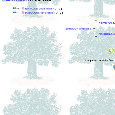
Père :
EPITALON Jean-Marie
( ? - ? )
Mère :
MATOUGUI Anne-Marie
( ? - ? )
EPITALON Je
EPITALON Ambroise
MATOUGUI A
Ces pages ont été créées