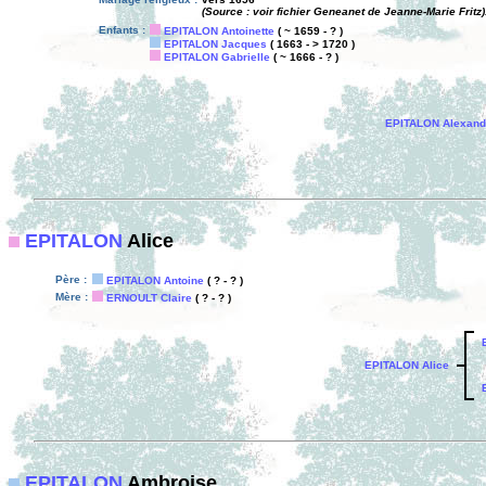
(Source : voir fichier Geneanet de Jeanne-Marie Fritz)
Enfants :
EPITALON Antoinette
( ~ 1659 - ? )
EPITALON Jacques
( 1663 - > 1720 )
EPITALON Gabrielle
( ~ 1666 - ? )
EPITALON Alexand
EPITALON
Alice
Père :
EPITALON Antoine
( ? - ? )
Mère :
ERNOULT Claire
( ? - ? )
EPITALON Alice
EPITALON
Ambroise