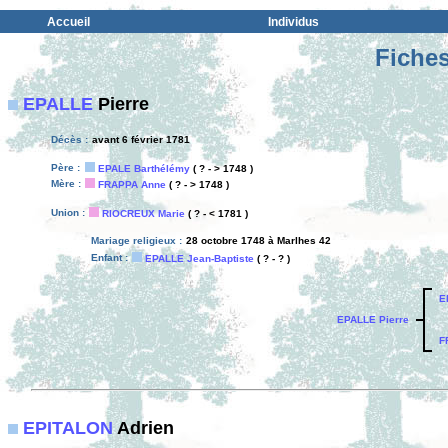
Accueil
Individus
Fiches
EPALLE
Pierre
Décès :
avant 6 février 1781
Père :
EPALE Barthélémy
( ? - > 1748 )
Mère :
FRAPPA Anne
( ? - > 1748 )
Union :
RIOCREUX Marie
( ? - < 1781 )
Mariage religieux :
28 octobre 1748 à Marlhes 42
Enfant :
EPALLE Jean-Baptiste
( ? - ? )
E
EPALLE Pierre
F
EPITALON
Adrien