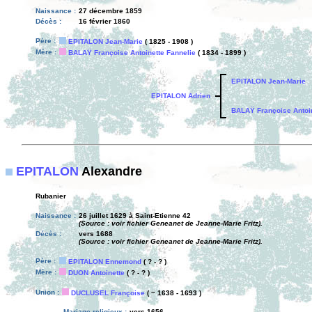
Naissance :
27 décembre 1859
Décès :
16 février 1860
Père :
EPITALON Jean-Marie
( 1825 - 1908 )
Mère :
BALAŸ Françoise Antoinette Fannelie
( 1834 - 1899 )
EPITALON Jean-Marie
EPITALON Adrien
BALAŸ Françoise Antoin
EPITALON
Alexandre
Rubanier
Naissance :
26 juillet 1629 à Saint-Etienne 42
(Source : voir fichier Geneanet de Jeanne-Marie Fritz).
Décès :
vers 1688
(Source : voir fichier Geneanet de Jeanne-Marie Fritz).
Père :
EPITALON Ennemond
( ? - ? )
Mère :
DUON Antoinette
( ? - ? )
Union :
DUCLUSEL Françoise
( ~ 1638 - 1693 )
Mariage religieux :
vers 1656