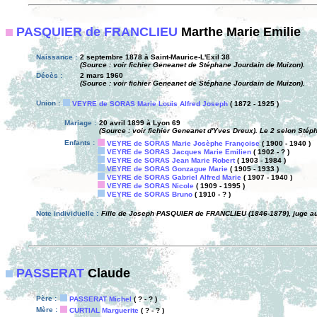
PASQUIER de FRANCLIEU
Marthe Marie Emilie
Naissance :
2 septembre 1878 à Saint-Maurice-L'Exil 38
(Source : voir fichier Geneanet de Stéphane Jourdain de Muizon).
Décès :
2 mars 1960
(Source : voir fichier Geneanet de Stéphane Jourdain de Muizon).
Union :
VEYRE de SORAS Marie Louis Alfred Joseph
( 1872 - 1925 )
Mariage :
20 avril 1899 à Lyon 69
(Source : voir fichier Geneanet d'Yves Dreux). Le 2 selon Stép
Enfants :
VEYRE de SORAS Marie Josèphe Françoise
( 1900 - 1940 )
VEYRE de SORAS Jacques Marie Emilien
( 1902 - ? )
VEYRE de SORAS Jean Marie Robert
( 1903 - 1984 )
VEYRE de SORAS Gonzague Marie
( 1905 - 1933 )
VEYRE de SORAS Gabriel Alfred Marie
( 1907 - 1940 )
VEYRE de SORAS Nicole
( 1909 - 1995 )
VEYRE de SORAS Bruno
( 1910 - ? )
Note individuelle :
Fille de Joseph PASQUIER de FRANCLIEU (1846-1879), juge au 
PASSERAT
Claude
Père :
PASSERAT Michel
( ? - ? )
Mère :
CURTIAL Marguerite
( ? - ? )