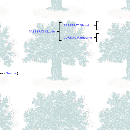
PASSERAT Michel
PASSERAT Claude
CURTIAL Marguerite
ême (
Source
)