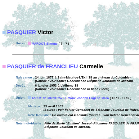
PASQUIER
Victor
Union :
MARGOT Simone
( ? - ? )
PASQUIER de FRANCLIEU
Carmelle
Naissance :
24 juin 1877 à Saint-Maurice-L'Exil 38 au château du Colombier
(Source : voir fichier Geneanet de Stéphane Jourdain de Muizon).
Décès :
6 janvier 1953 à L'Albenc 38
(Source : voir fichier Geneanet de la base Pierfit).
Union :
TARDY de MONTRAVEL Marie Joseph Eugène Marc
( 1871 - 1950 )
Mariage :
29 avril 1909
(Source : voir fichier Geneanet de Stéphane Jourdain de Muizo
Note familiale :
Ce couple eut 4 enfants (Source : voir fichier Geneanet de 
Note individuelle :
Fille de Marie "Emilien" Joseph Pilomène PASQUIER de FRANCL
Stéphane Jourdain de Muizon).