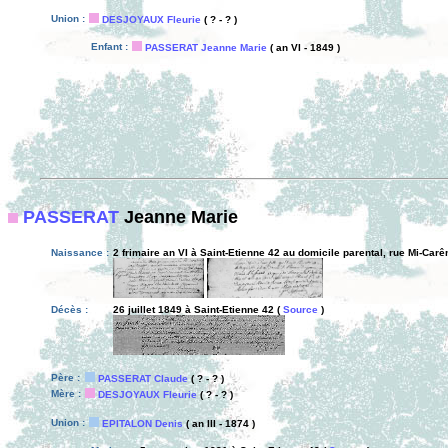
Union :
DESJOYAUX Fleurie
( ? - ? )
Enfant :
PASSERAT Jeanne Marie
( an VI - 1849 )
PASSERAT
Jeanne Marie
Naissance :
2 frimaire an VI à Saint-Etienne 42 au domicile parental, rue Mi-Car
Décès :
26 juillet 1849 à Saint-Etienne 42 (
Source
)
Père :
PASSERAT Claude
( ? - ? )
Mère :
DESJOYAUX Fleurie
( ? - ? )
Union :
EPITALON Denis
( an III - 1874 )