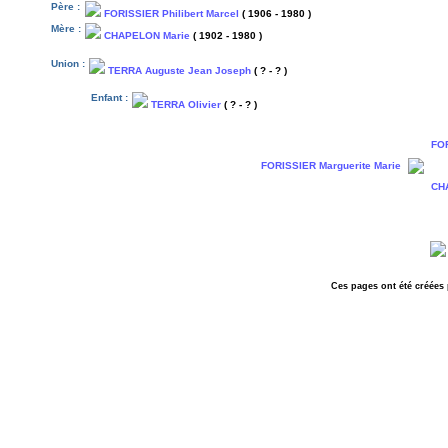
Père :
FORISSIER Philibert Marcel
( 1906 - 1980 )
Mère :
CHAPELON Marie
( 1902 - 1980 )
Union :
TERRA Auguste Jean Joseph
( ? - ? )
Enfant :
TERRA Olivier
( ? - ? )
FOR
FORISSIER Marguerite Marie
CH
Ces pages ont été créées