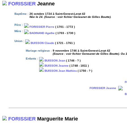
FORISSIER
Jeanne
Baptême :
26 octobre 1724 à Saint-Genest-Lerpt 42
Née le 24. (Source : voir fichier Geneanet de Gilles Boutte).
Père :
FORISSIER Pierre
( 1701 - 1772 )
Mère :
BADINAND Agathe
( 1703 - 1730 )
Union :
BUISSON Claude
( 1721 - 1761 )
Mariage religieux :
9 novembre 1746 à Saint-Genest-Lerpt 42
(Source : voir fichier Geneanet de Gilles Boutte). Ou 
Enfants :
BUISSON Jean
( 1746 - ? )
BUISSON Jeanne
( 1748 - 1811 )
BUISSON Jean Mathieu
( 1750 - ? )
F
FORISSIER Jeanne
B
FORISSIER
Marguerite Marie