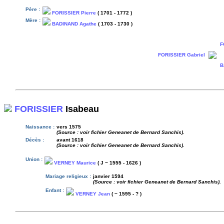
Père :
FORISSIER Pierre
( 1701 - 1772 )
Mère :
BADINAND Agathe
( 1703 - 1730 )
F
FORISSIER Gabriel
B
FORISSIER
Isabeau
Naissance :
vers 1575
(Source : voir fichier Geneanet de Bernard Sanchis).
Décès :
avant 1618
(Source : voir fichier Geneanet de Bernard Sanchis).
Union :
VERNEY Maurice
( J ~ 1555 - 1626 )
Mariage religieux :
janvier 1594
(Source : voir fichier Geneanet de Bernard Sanchis).
Enfant :
VERNEY Jean
( ~ 1595 - ? )