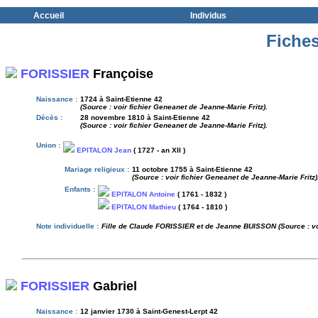
Accueil
Individus
Fiches
FORISSIER
Françoise
Naissance :
1724 à Saint-Etienne 42
(Source : voir fichier Geneanet de Jeanne-Marie Fritz).
Décès :
28 novembre 1810 à Saint-Etienne 42
(Source : voir fichier Geneanet de Jeanne-Marie Fritz).
Union :
EPITALON Jean
( 1727 - an XII )
Mariage religieux :
11 octobre 1755 à Saint-Etienne 42
(Source : voir fichier Geneanet de Jeanne-Marie Fritz)
Enfants :
EPITALON Antoine
( 1761 - 1832 )
EPITALON Mathieu
( 1764 - 1810 )
Note individuelle :
Fille de Claude FORISSIER et de Jeanne BUISSON (Source : vo
FORISSIER
Gabriel
Naissance :
12 janvier 1730 à Saint-Genest-Lerpt 42