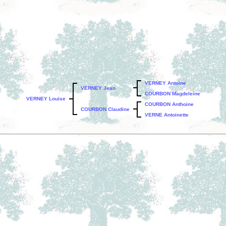
VERNEY Antoine
VERNEY Jean
COURBON Magdeleine
VERNEY Louise
COURBON Anthoine
COURBON Claudine
VERNE Antoinette