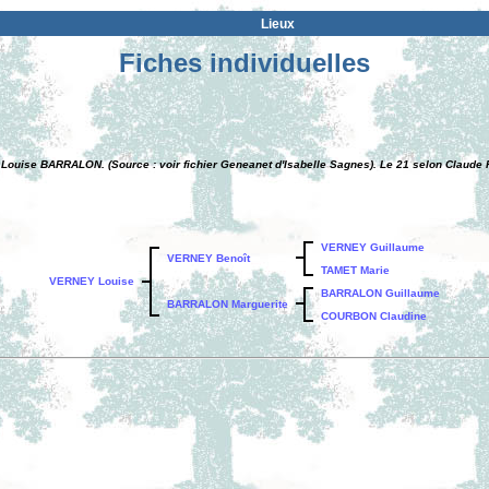
Lieux
Fiches individuelles
 Louise BARRALON. (Source : voir fichier Geneanet d'Isabelle Sagnes). Le 21 selon Claude 
VERNEY Guillaume
VERNEY Benoît
TAMET Marie
VERNEY Louise
BARRALON Guillaume
BARRALON Marguerite
COURBON Claudine