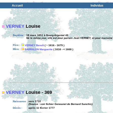
Accueil
Individus
VERNEY
Louise
Baptême :
18 mars 1651 à Bourg-Argental 42
Né le même jour, elle eut pour parrain Jean VERNEY, et pour marraine
Père :
VERNEY Benoît
( ~ 1616 - 1679 )
Mère :
BARRALON Marguerite
( 1616 - < 1668 )
VERNEY
Louise - 369
Naissance :
vers 1710
(Source : voir fichier Geneanet de Bernard Sanchis).
Décès :
après 11 février 1777