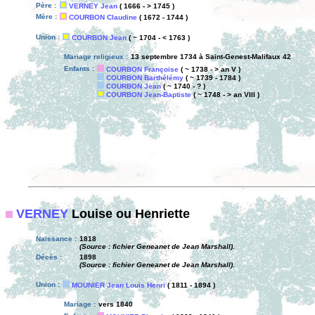
Père :
VERNEY Jean
( 1666 - > 1745 )
Mère :
COURBON Claudine
( 1672 - 1744 )
Union :
COURBON Jean
( ~ 1704 - < 1763 )
Mariage religieux :
13 septembre 1734 à Saint-Genest-Malifaux 42
Enfants :
COURBON Françoise
( ~ 1738 - > an V )
COURBON Barthélémy
( ~ 1739 - 1784 )
COURBON Jean
( ~ 1740 - ? )
COURBON Jean-Baptiste
( ~ 1748 - > an VIII )
VERNEY
Louise ou Henriette
Naissance :
1818
(Source : fichier Geneanet de Jean Marshall).
Décès :
1898
(Source : fichier Geneanet de Jean Marshall).
Union :
MOUNIER Jean Louis Henri
( 1811 - 1894 )
Mariage :
vers 1840