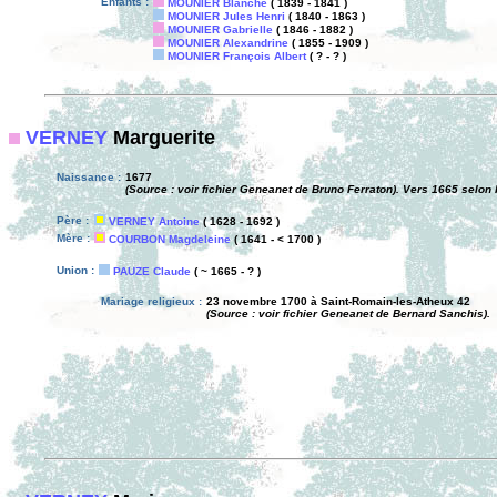
Enfants :
MOUNIER Blanche
( 1839 - 1841 )
MOUNIER Jules Henri
( 1840 - 1863 )
MOUNIER Gabrielle
( 1846 - 1882 )
MOUNIER Alexandrine
( 1855 - 1909 )
MOUNIER François Albert
( ? - ? )
VERNEY
Marguerite
Naissance :
1677
(Source : voir fichier Geneanet de Bruno Ferraton). Vers 1665 selon
Père :
VERNEY Antoine
( 1628 - 1692 )
Mère :
COURBON Magdeleine
( 1641 - < 1700 )
Union :
PAUZE Claude
( ~ 1665 - ? )
Mariage religieux :
23 novembre 1700 à Saint-Romain-les-Atheux 42
(Source : voir fichier Geneanet de Bernard Sanchis).