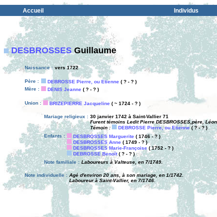
Accueil
Individus
DESBROSSES
Guillaume
Naissance :
vers 1722
Père :
DEBROSSE Pierre, ou Etienne
( ? - ? )
Mère :
DENIS Jeanne
( ? - ? )
Union :
BRIZEPIERRE Jacqueline
( ~ 1724 - ? )
Mariage religieux :
30 janvier 1742 à Saint-Vallier 71
Furent témoins Ledit Pierre DESBROSSES,père, Léo
Témoin :
DEBROSSE Pierre, ou Etienne
( ? - ? )
Enfants :
DESBROSSES Marguerite
( 1746 - ? )
DESBROSSES Anne
( 1749 - ? )
DESBROSSES Marie-Françoise
( 1752 - ? )
DEBROSSE Benoît
( ? - ? )
Note familiale :
Laboureurs à Valteuse, en 7/1749.
Note individuelle :
Agé d'environ 20 ans, à son mariage, en 1/1742.
Laboureur à Saint-Vallier, en 7/1746.