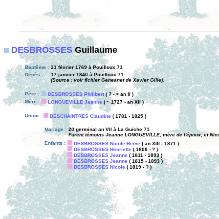
DESBROSSES
Guillaume
Baptême :
21 février 1769 à Pouilloux 71
Décès :
17 janvier 1840 à Pouilloux 71
(Source : voir fichier Geneanet de Xavier Gille).
Père :
DESBROSSES Philibert
( ? - > an II )
Mère :
LONGUEVILLE Jeanne
( ~ 1727 - an XII )
Union :
DESCHAINTRES Claudine
( 1781 - 1825 )
Mariage :
20 germinal an VII à La Guiche 71
Furent témoins Jeanne LONGUEVILLE, mère de l'époux, et Nic
Enfants :
DESBROSSES Nicole Reine
( an XIII - 1871 )
DESBROSSES Henriette
( 1808 - ? )
DESBROSSES Jeanne
( 1811 - 1893 )
DESBROSSES Jeanne
( 1815 - 1893 )
DESBROSSES Nicole
( 1819 - ? )