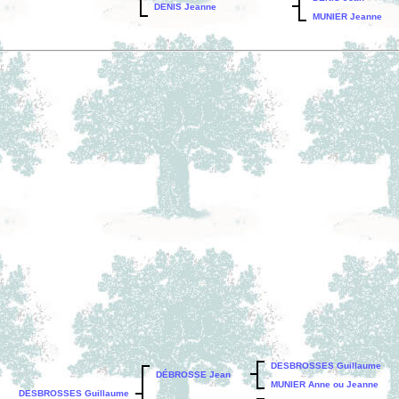
DENIS Jeanne
MUNIER Jeanne
DESBROSSES Guillaume
DÉBROSSE Jean
MUNIER Anne ou Jeanne
DESBROSSES Guillaume