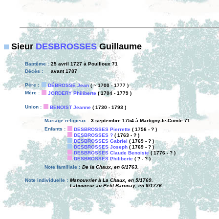
Sieur
DESBROSSES
Guillaume
Baptême :
25 avril 1727 à Pouilloux 71
Décès :
avant 1787
Père :
DÉBROSSE Jean
( ~ 1700 - 1777 )
Mère :
JORDERY Philiberte
( 1704 - 1779 )
Union :
BENOIST Jeanne
( 1730 - 1793 )
Mariage religieux :
3 septembre 1754 à Martigny-le-Comte 71
Enfants :
DESBROSSES Pierrette
( 1756 - ? )
DESBROSSES ?
( 1763 - ? )
DESBROSSES Gabriel
( 1769 - ? )
DESBROSSES Joseph
( 1769 - ? )
DESBROSSES Claude Benoiste
( 1776 - ? )
DESBROSSES Philiberte
( ? - ? )
Note familiale :
De la Chaux, en 6/1763.
Note individuelle :
Manouvrier à La Chaux, en 5/1769.
Laboureur au Petit Baronay, en 9/1776.