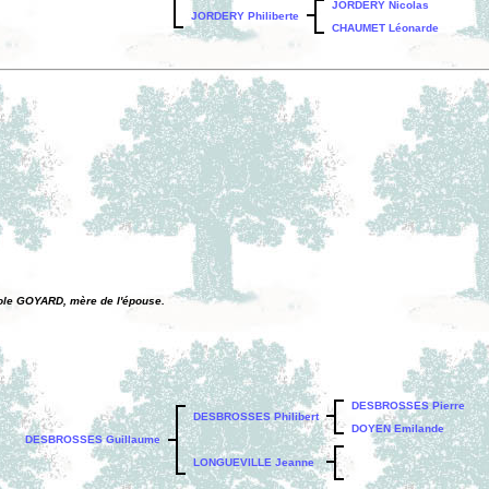
JORDERY Nicolas
JORDERY Philiberte
CHAUMET Léonarde
ole GOYARD, mère de l'épouse.
DESBROSSES Pierre
DESBROSSES Philibert
DOYEN Emilande
DESBROSSES Guillaume
LONGUEVILLE Jeanne