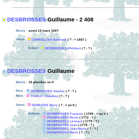
DESBROSSES
Guillaume - 2 408
Décès :
avant 13 mars 1667
Union :
CHAROLLOIS Adrienne
( ? - > 1667 )
Enfant :
DESBROSSES Philibert
( ? - ? )
DESBROSSES
Guillaume
Décès :
16 pluviôse an II
Père :
DESBROSSES Antoine
( ? - ? )
Mère :
TOUILLY Claudine
( ? - ? )
Union :
GENEVOIS Marie
( ? - < an II )
Enfants :
DESBROSSES François
( 1769 - < an V )
DESBROSSES Reine
( 1772 - ? )
DESBROSSES Léonard
( 1775 - ? )
DESBROSSES Jean
( 1778 - ? )
DESBROSSES Jean-Marie
( ? - ? )
DESBROSSES Marie
( ? - ? )