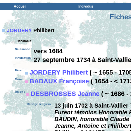
Accueil
Individus
Fiches
JORDERY
Philibert
- Honorable
Naissance :
vers 1684
Inhumation :
27 septembre 1734 à Saint-Vallie
Père :
JORDERY Philibert
( ~ 1655 - 1705
Mère :
BADAUX Françoise
( 1654 - < 171
Union :
DESBROSSES Jeanne
( ~ 1686 - 
Mariage religieux :
13 juin 1702 à Saint-Vallier
Furent témoins Honorable P
BAUDIN, honorable Claude 
Jeanne, Antoine et Philiber