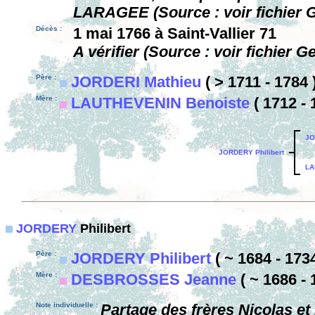
LARAGEE (Source : voir fichier G
Décès :
1 mai 1766 à Saint-Vallier 71
A vérifier (Source : voir fichier G
Père :
JORDERI Mathieu
( > 1711 - 1784 
Mère :
LAUTHEVENIN Benoiste
( 1712 - 
JO
JORDERY Philibert
LA
JORDERY
Philibert
Père :
JORDERY Philibert
( ~ 1684 - 1734
Mère :
DESBROSSES Jeanne
( ~ 1686 - 
Note individuelle :
Partage des frères Nicolas et 