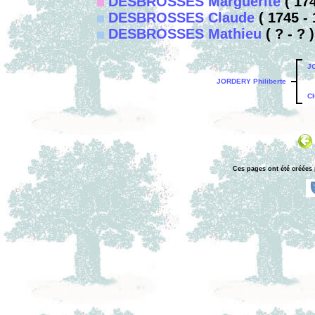
DESBROSSES Marguerite
( 174
DESBROSSES Claude
( 1745 - 
DESBROSSES Mathieu
( ? - ? )
J
JORDERY Philiberte
C
Ces pages ont été créées