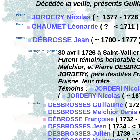
Décédée la veille, présents Gu
Père :
JORDERY Nicolas
( ~ 1677 - 1726 
Mère :
CHAUMET Léonarde
( ? - < 1711 )
Union :
DÉBROSSE Jean
( ~ 1700 - 1777 
Mariage religieux :
30 avril 1726 à Saint-Vallier
Furent témoins honorable 
Melchior, et Pierre DESBRO
JORDERY, père desdites Fr
Puisné, leur frère.
Témoins :
JORDERI Nicol
/
JORDERY Nicolas
( ~ 16
Enfants :
DESBROSSES Guillaume
( 172
DESBROSSES Melchior Denis
(
DÉBROSSE Françoise
( 1732 - 
DESBROSSES Jean
( 1734 - < 
DESBROSSES Julien
( 1739 - >