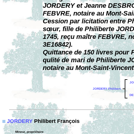
JORDERY et Jeanne DESBROS
FEBVRE, notaire au Mont-Sain
Cession par licitation entre P
sœur, fille de Philiberte J
1745, reçu maître FEBVRE, no
3E16842).
Quittance de 150 livres pou
qulité de mari de Philiberte
notaire au Mont-Saint-Vincent
JO
JORDERY Philibert
DE
JORDERY
Philibert François
Mineur, propriétaire