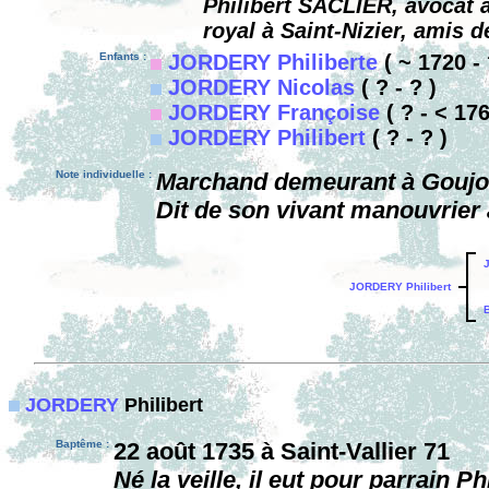
Philibert SACLIER, avocat 
royal à Saint-Nizier, amis
Enfants :
JORDERY Philiberte
( ~ 1720 - 
JORDERY Nicolas
( ? - ? )
JORDERY Françoise
( ? - < 176
JORDERY Philibert
( ? - ? )
Note individuelle :
Marchand demeurant à Goujon,
Dit de son vivant manouvrier
JORDERY Philibert
JORDERY
Philibert
Baptême :
22 août 1735 à Saint-Vallier 71
Né la veille, il eut pour parrain