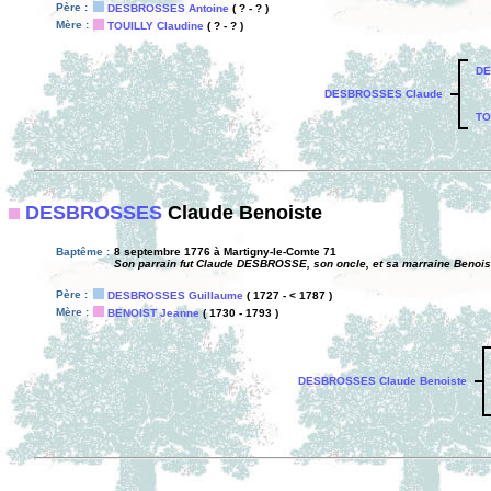
Père :
DESBROSSES Antoine
( ? - ? )
Mère :
TOUILLY Claudine
( ? - ? )
DE
DESBROSSES Claude
TO
DESBROSSES
Claude Benoiste
Baptême :
8 septembre 1776 à Martigny-le-Comte 71
Son parrain fut Claude DESBROSSE, son oncle, et sa marraine Benoist
Père :
DESBROSSES Guillaume
( 1727 - < 1787 )
Mère :
BENOIST Jeanne
( 1730 - 1793 )
DESBROSSES Claude Benoiste