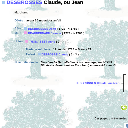
DESBROSSES
Claude, ou Jean
Marchand
Décès :
avant 20 messidor an VII
Père :
DESBROSSES Jean
( 1728 - < 1783 )
Mère :
BEAUBERNARD Jeanne
( 1728 - > 1789 )
Union :
THOMASSET Anne
( ? - ? )
Mariage religieux :
12 février 1789 à Blanzy 71
Enfant :
DEBROSSE Claude
( ? - ? )
Note individuelle :
Marchand à Saint-Vallier, à son mariage, en 2/1789.
Dit vivant demeurant au Pont Neuf, en messidor an VII.
DESBROSSES Claude, ou Jean
Ces pages ont été créées