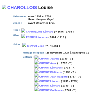
CHAROLLOIS
Louise
Naissance :
entre 1697 et 1710
Selon Jacques Cajat.
Décès :
avant 20 janvier 1761
Père :
CHAROLLOIS Léonard
( ~ 1646 - 1708 )
Mère :
PERRIN Léonarde
( 1674 - 1719 )
Union :
CHAVOT Jean
( ? - < 1761 )
Mariage religieux :
25 novembre 1727 à Sanvignes 71
Enfants :
CHAVOT Jeanne
( 1730 - ? )
CHAVOT Anne
( ~ 1732 - ? )
CHAVOT Léonarde
( 1733 - ? )
CHAVOT Philiberte
( 1735 - ? )
CHAVOT Jean Gaspard
( 1737 - ? )
CHAVOT Léonard
( 1739 - 1739 )
CHAVOT Léonard
( 1740 - ? )
CHAVOT Guillaume
( 1743 - ? )