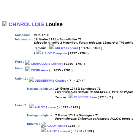
CHAROLLOIS
Louise
Naissance :
vers 1719
Inhumation :
16 février 1781 à Saint-Vallier 71
Décédée la veille à Molenfroy. Furent présents Léonard et Théophile 
Témoins :
AULOY Léonard
( ~ 1750 - 1803 )
/
AULOY Théophile
( 1757 - 1784 )
Père :
CHAROLLOIS Léonard
( 1696 - 1757 )
Mère :
CUSIN Anne
( ~ 1695 - 1761 )
Union 1 :
DESSERPRIS Charles
( ? - < 1744 )
Mariage religieux :
19 février 1743 à Sanvignes 71
Furent témoins Antoine DESSERPERY, frère de l'épou
Témoin :
DUVERNE Jean
( 1719 - ? )
Union 2 :
AULOY Lazare
( ~ 1719 - 1769 )
Mariage religieux :
7 février 1747 à Sanvignes 71
Furent témoins Théophile et François AULOY, frères
Enfants :
AULOY Anne
( 1748 - ? )
AULOY Léonard
( ~ 1750 - 1803 )