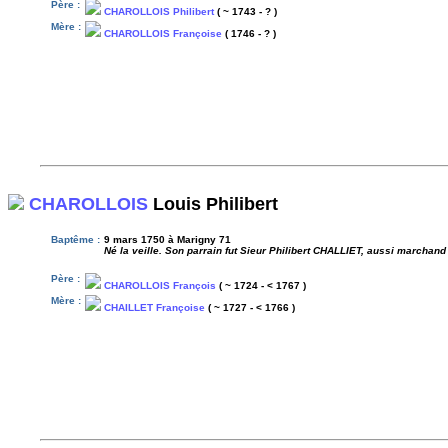
Père :
CHAROLLOIS Philibert
( ~ 1743 - ? )
Mère :
CHAROLLOIS Françoise
( 1746 - ? )
CHAROLLOIS
Louis Philibert
Baptême :
9 mars 1750 à Marigny 71
Né la veille. Son parrain fut Sieur Philibert CHALLIET, aussi marcha
Père :
CHAROLLOIS François
( ~ 1724 - < 1767 )
Mère :
CHAILLET Françoise
( ~ 1727 - < 1766 )