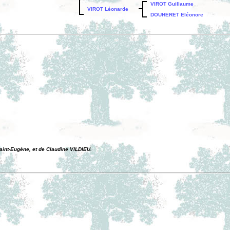
VIROT Guillaume
VIROT Léonarde
DOUHERET Eléonore
aint-Eugène, et de Claudine VILDIEU.