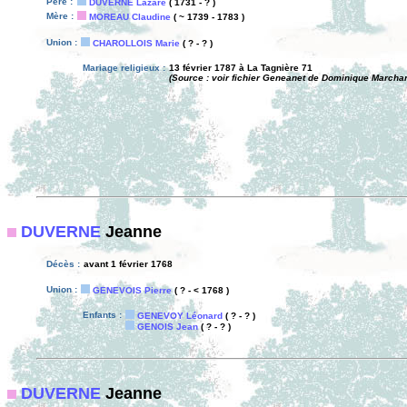
Père :
DUVERNE Lazare
( 1731 - ? )
Mère :
MOREAU Claudine
( ~ 1739 - 1783 )
Union :
CHAROLLOIS Marie
( ? - ? )
Mariage religieux :
13 février 1787 à La Tagnière 71
(Source : voir fichier Geneanet de Dominique Marcha
DUVERNE
Jeanne
Décès :
avant 1 février 1768
Union :
GENEVOIS Pierre
( ? - < 1768 )
Enfants :
GENEVOY Léonard
( ? - ? )
GENOIS Jean
( ? - ? )
DUVERNE
Jeanne