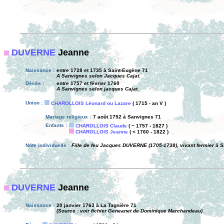
DUVERNE
Jeanne
Naissance :
entre 1728 et 1735 à Saint-Eugène 71
A Sanvignes selon Jacques Cajat.
Décès :
entre 1757 et février 1760
A Sanvignes selon jacques Cajat.
Union :
CHAROLLOIS Léonard ou Lazare
( 1715 - an V )
Mariage religieux :
7 août 1752 à Sanvignes 71
Enfants :
CHAROLLOIS Claude
( ~ 1757 - 1827 )
CHAROLLOIS Jeanne
( < 1760 - 1822 )
Note individuelle :
Fille de feu Jacques DUVERNE (1705-1738), vivant fermier à S
DUVERNE
Jeanne
Naissance :
20 janvier 1763 à La Tagnière 71
(Source : voir fichier Geneanet de Dominique Marchandeau).