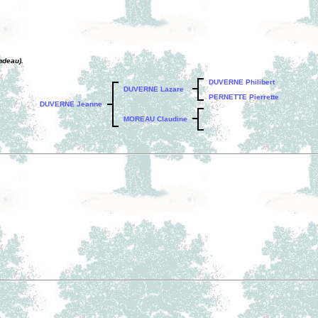
ndeau).
DUVERNE Philibert
DUVERNE Lazare
PERNETTE Pierrette
DUVERNE Jeanne
MOREAU Claudine