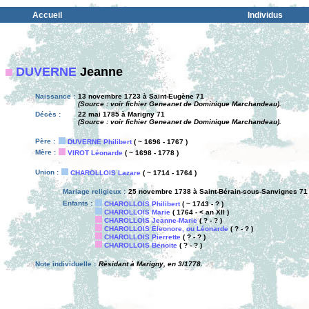
Accueil
Individus
DUVERNE
Jeanne
Naissance :
13 novembre 1723 à Saint-Eugène 71
(Source : voir fichier Geneanet de Dominique Marchandeau).
Décès :
22 mai 1785 à Marigny 71
(Source : voir fichier Geneanet de Dominique Marchandeau).
Père :
DUVERNE Philibert
( ~ 1696 - 1767 )
Mère :
VIROT Léonarde
( ~ 1698 - 1778 )
Union :
CHAROLLOIS Lazare
( ~ 1714 - 1764 )
Mariage religieux :
25 novembre 1738 à Saint-Bérain-sous-Sanvignes 71
Enfants :
CHAROLLOIS Philibert
( ~ 1743 - ? )
CHAROLLOIS Marie
( 1764 - < an XII )
CHAROLLOIS Jeanne-Marie
( ? - ? )
CHAROLLOIS Eleonore, ou Léonarde
( ? - ? )
CHAROLLOIS Pierrette
( ? - ? )
CHAROLLOIS Benoite
( ? - ? )
Note individuelle :
Résidant à Marigny, en 3/1778.