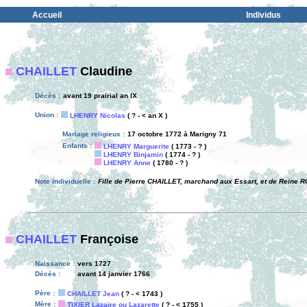
Accueil
Individus
CHAILLET
Claudine
Décès :
avant 19 prairial an IX
Union :
LHENRY Nicolas
( ? - < an X )
Mariage religieux :
17 octobre 1772 à Marigny 71
Enfants :
LHENRY Marguerite
( 1773 - ? )
LHENRY Binjamin
( 1774 - ? )
LHENRY Anne
( 1780 - ? )
Note individuelle :
Fille de Pierre CHAILLET, marchand aux Essart, et de Reine
CHAILLET
Françoise
Naissance :
vers 1727
Décès :
avant 14 janvier 1766
Père :
CHAILLET Jean
( ? - < 1743 )
Mère :
TIXIER Lazaire ou Lazarette
( ? - < 1755 )