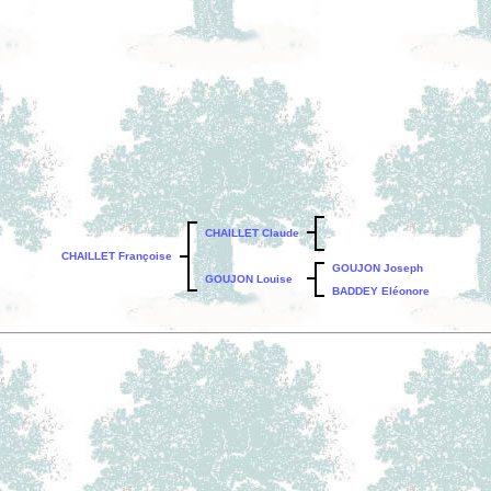
CHAILLET Claude
CHAILLET Françoise
GOUJON Joseph
GOUJON Louise
BADDEY Eléonore