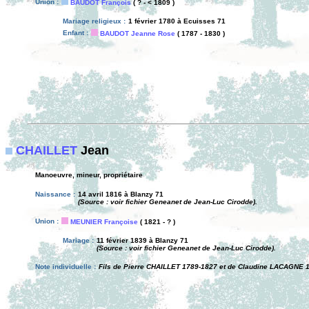
Union :
BAUDOT François
( ? - < 1809 )
Mariage religieux :
1 février 1780 à Ecuisses 71
Enfant :
BAUDOT Jeanne Rose
( 1787 - 1830 )
CHAILLET
Jean
Manoeuvre, mineur, propriétaire
Naissance :
14 avril 1816 à Blanzy 71
(Source : voir fichier Geneanet de Jean-Luc Cirodde).
Union :
MEUNIER Françoise
( 1821 - ? )
Mariage :
11 février 1839 à Blanzy 71
(Source : voir fichier Geneanet de Jean-Luc Cirodde).
Note individuelle :
Fils de Pierre CHAILLET 1789-1827 et de Claudine LACAGNE 178