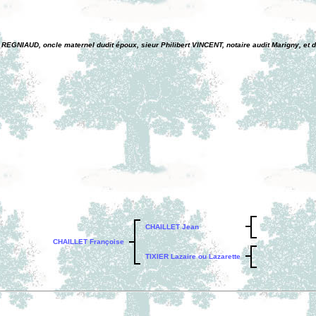
REGNIAUD, oncle maternel dudit époux, sieur Philibert VINCENT, notaire audit Marigny, et d
CHAILLET Jean
CHAILLET Françoise
TIXIER Lazaire ou Lazarette