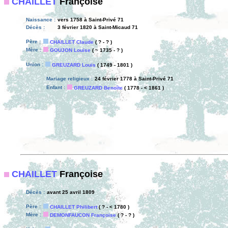
CHAILLET
Françoise
Naissance :
vers 1758 à Saint-Privé 71
Décès :
3 février 1820 à Saint-Micaud 71
Père :
CHAILLET Claude
( ? - ? )
Mère :
GOUJON Louise
( ~ 1735 - ? )
Union :
GREUZARD Louis
( 1749 - 1801 )
Mariage religieux :
24 février 1778 à Saint-Privé 71
Enfant :
GREUZARD Benoîte
( 1778 - < 1861 )
CHAILLET
Françoise
Décès :
avant 25 avril 1809
Père :
CHAILLET Philibert
( ? - < 1780 )
Mère :
DEMONFAUCON Françoise
( ? - ? )