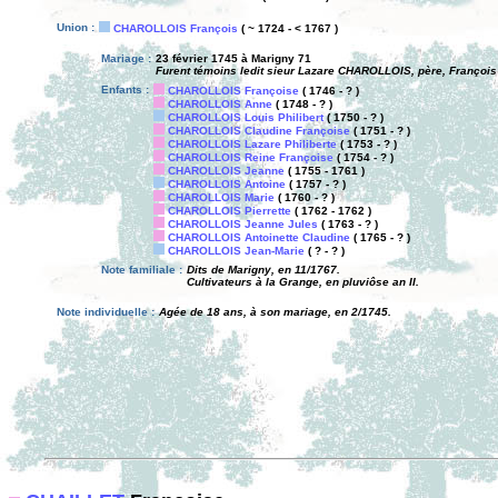
Union :
CHAROLLOIS François
( ~ 1724 - < 1767 )
Mariage :
23 février 1745 à Marigny 71
Furent témoins ledit sieur Lazare CHAROLLOIS, père, François 
Enfants :
CHAROLLOIS Françoise
( 1746 - ? )
CHAROLLOIS Anne
( 1748 - ? )
CHAROLLOIS Louis Philibert
( 1750 - ? )
CHAROLLOIS Claudine Françoise
( 1751 - ? )
CHAROLLOIS Lazare Philiberte
( 1753 - ? )
CHAROLLOIS Reine Françoise
( 1754 - ? )
CHAROLLOIS Jeanne
( 1755 - 1761 )
CHAROLLOIS Antoine
( 1757 - ? )
CHAROLLOIS Marie
( 1760 - ? )
CHAROLLOIS Pierrette
( 1762 - 1762 )
CHAROLLOIS Jeanne Jules
( 1763 - ? )
CHAROLLOIS Antoinette Claudine
( 1765 - ? )
CHAROLLOIS Jean-Marie
( ? - ? )
Note familiale :
Dits de Marigny, en 11/1767.
Cultivateurs à la Grange, en pluviôse an II.
Note individuelle :
Agée de 18 ans, à son mariage, en 2/1745.