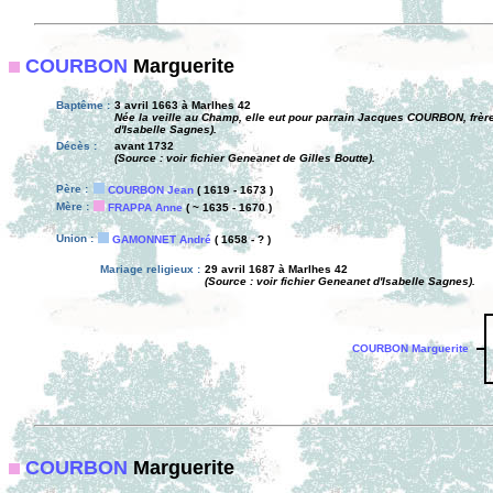
COURBON
Marguerite
Baptême :
3 avril 1663 à Marlhes 42
Née la veille au Champ, elle eut pour parrain Jacques COURBON, frère 
d'Isabelle Sagnes).
Décès :
avant 1732
(Source : voir fichier Geneanet de Gilles Boutte).
Père :
COURBON Jean
( 1619 - 1673 )
Mère :
FRAPPA Anne
( ~ 1635 - 1670 )
Union :
GAMONNET André
( 1658 - ? )
Mariage religieux :
29 avril 1687 à Marlhes 42
(Source : voir fichier Geneanet d'Isabelle Sagnes).
COURBON Marguerite
COURBON
Marguerite