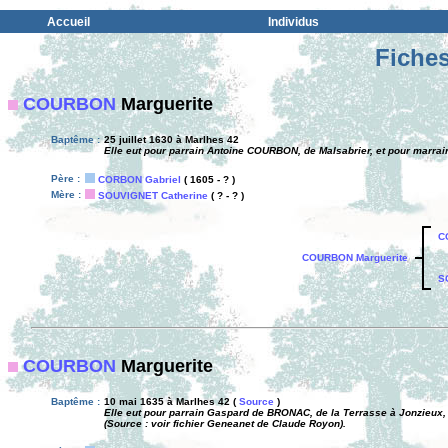
Accueil
Individus
Fiches
COURBON
Marguerite
Baptême :
25 juillet 1630 à Marlhes 42
Elle eut pour parrain Antoine COURBON, de Malsabrier, et pour marrai
Père :
CORBON Gabriel
( 1605 - ? )
Mère :
SOUVIGNET Catherine
( ? - ? )
C
COURBON Marguerite
S
COURBON
Marguerite
Baptême :
10 mai 1635 à Marlhes 42 (
Source
)
Elle eut pour parrain Gaspard de BRONAC, de la Terrasse à Jonzieux
(Source : voir fichier Geneanet de Claude Royon).