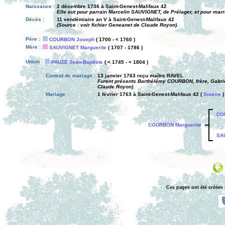
Naissance :
2 décembre 1736 à Saint-Genest-Malifaux 42
Elle eut pour parrain Marcelin SAUVIGNET, de Prélager, et pour mar
Décès :
11 vendémiaire an V à Saint-Genest-Malifaux 42
(Source : voir fichier Geneanet de Claude Royon).
Père :
COURBON Joseph
( 1700 - < 1760 )
Mère :
SAUVIGNET Marguerite
( 1707 - 1786 )
Union :
PAUZE Jean-Baptiste
( < 1745 - < 1804 )
Contrat de mariage :
13 janvier 1763 reçu maître RAVEL
Furent présents Barthélémy COURBON, frère, Gabrie
Claude Royon).
Mariage :
1 février 1763 à Saint-Genest-Malifaux 42 (
Source
)
CO
COURBON Marguerite
SA
Ces pages ont été créées