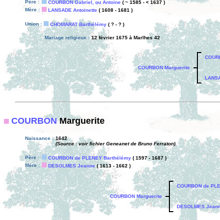
Père :
COURBON Gabriel, ou Antoine
( ~ 1585 - < 1637 )
Mère :
LANSADE Antoinette
( 1608 - 1681 )
Union :
CHOMARAT Barthélémy
( ? - ? )
Mariage religieux :
12 février 1675 à Marlhes 42
COURB
COURBON Marguerite
LANSA
COURBON
Marguerite
Naissance :
1642
(Source : voir fichier Geneanet de Bruno Ferraton).
Père :
COURBON de PLENEY Barthélémy
( 1597 - 1687 )
Mère :
DESOLMES Jeanne
( 1613 - 1662 )
COURBON de PLE
COURBON Marguerite
DESOLMES Jean