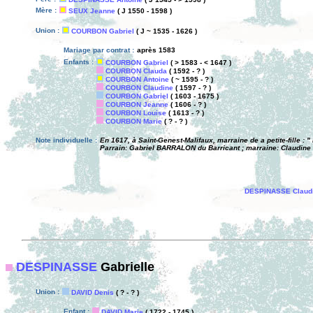
Mère :
SEUX Jeanne
( J 1550 - 1598 )
Union :
COURBON Gabriel
( J ~ 1535 - 1626 )
Mariage par contrat :
après 1583
Enfants :
COURBON Gabriel
( > 1583 - < 1647 )
COURBON Clauda
( 1592 - ? )
COURBON Antoine
( ~ 1595 - ? )
COURBON Claudine
( 1597 - ? )
COURBON Gabriel
( 1603 - 1675 )
COURBON Jeanne
( 1606 - ? )
COURBON Louise
( 1613 - ? )
COURBON Marie
( ? - ? )
Note individuelle :
En 1617, à Saint-Genest-Malifaux, marraine de a petite-fille 
Parrain: Gabriel BARRALON du Barricant ; marraine: Claudine
DESPINASSE Claud
DESPINASSE
Gabrielle
Union :
DAVID Denis
( ? - ? )
Enfant :
DAVID Marie
( 1722 - 1745 )