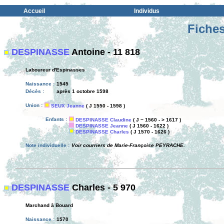
Accueil
Individus
Fiches
DESPINASSE
Antoine - 11 818
Laboureur d'Espinasses
Naissance :
1545
Décès :
après 1 octobre 1598
Union :
SEUX Jeanne
( J 1550 - 1598 )
Enfants :
DESPINASSE Claudine
( J ~ 1560 - > 1617 )
DESPINASSE Jeanne
( J 1560 - 1622 )
DESPINASSE Charles
( J 1570 - 1626 )
Note individuelle :
Voir courriers de Marie-Françoise PEYRACHE.
DESPINASSE
Charles - 5 970
Marchand à Bouard
Naissance :
1570