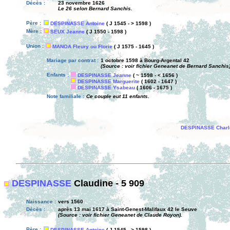
Décès :
23 novembre 1626
Le 26 selon Bernard Sanchis.
Père :
DESPINASSE Antoine
( J 1545 - > 1598 )
Mère :
SEUX Jeanne
( J 1550 - 1598 )
Union :
MANOA Fleury ou Florie
( J 1575 - 1645 )
Mariage par contrat :
1 octobre 1598 à Bourg-Argental 42
(Source : voir fichier Geneanet de Bernard Sanchis)
Enfants :
DESPINASSE Jeanne
( ~ 1598 - < 1656 )
DESPINASSE Marguerite
( 1602 - 1647 )
DESPINASSE Ysabeau
( 1606 - 1675 )
Note familiale :
Ce couple eut 11 enfants.
DESPINASSE Charl
DESPINASSE
Claudine - 5 909
Naissance :
vers 1560
Décès :
après 13 mai 1617 à Saint-Genest-Malifaux 42 le Seuve
(Source : voir fichier Geneanet de Claude Royon).
Père :
DESPINASSE Antoine
( J 1545 - > 1598 )