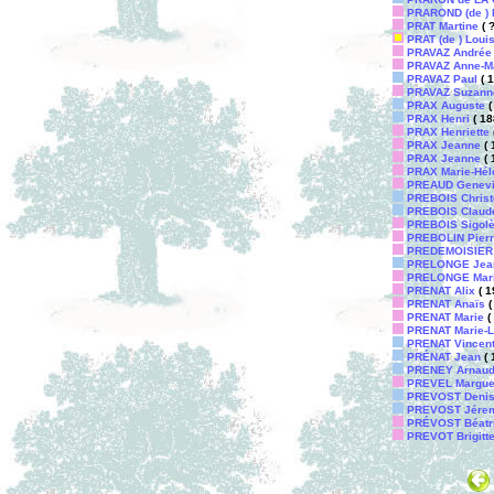
PRAROND (de ) 
PRAT Martine
( ?
PRAT (de ) Loui
PRAVAZ Andrée
PRAVAZ Anne-M
PRAVAZ Paul
( 1
PRAVAZ Suzann
PRAX Auguste
(
PRAX Henri
( 18
PRAX Henriette
PRAX Jeanne
( 
PRAX Jeanne
( 
PRAX Marie-Hél
PREAUD Genev
PREBOIS Christ
PREBOIS Claud
PREBOIS Sigol
PREBOLIN Pierr
PREDEMOISIER 
PRELONGE Jea
PRELONGE Mar
PRENAT Alix
( 1
PRENAT Anaïs
(
PRENAT Marie
( 
PRENAT Marie-L
PRENAT Vincen
PRÉNAT Jean
( 
PRENEY Arnau
PREVEL Marguer
PREVOST Deni
PREVOST Jére
PRÉVOST Béatr
PREVOT Brigitt