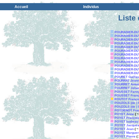
Accueil
Individus
Liste
POURADIER-DUT
POURADIER-DUT
POURADIER-DUT
POURADIER-DUT
POURADIER-DUT
POURADIER-DUT
POURADIER-DUT
POURADIER-DUT
POURADIER-DUT
POURADIER-DUT
POURADIER-DUT
POURADIER-DUT
POURET Guilla
POURRAT Jean
POURRET Antoi
POURRET Jeha
POUSSET Fann
POUSSET Franç
POUTOT Françoi
POUZOLS (de ) 
POUZOLS (de ) 
POYDENOT Fran
POYET Anne
( ~
POYET Françoi
POYET Isabeau
POYET Jacque
POYET Jean
( ~
POYET Margueri
POYET Pierre
( 