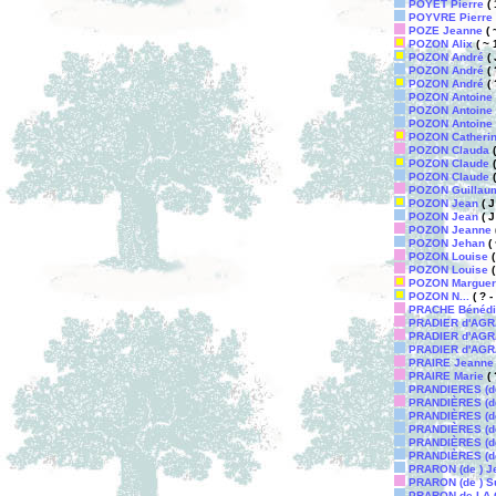
POYET Pierre
( 
POYVRE Pierre
POZE Jeanne
( 
POZON Alix
( ~ 
POZON André
( 
POZON André
( 
POZON André
( 
POZON Antoine
POZON Antoine
POZON Antoine
POZON Catheri
POZON Clauda
(
POZON Claude
(
POZON Claude
(
POZON Guillau
POZON Jean
( J
POZON Jean
( J
POZON Jeanne
(
POZON Jehan
( 
POZON Louise
(
POZON Louise
(
POZON Marguer
POZON N...
( ? - 
PRACHE Bénédi
PRADIER d'AGRA
PRADIER d'AGRAI
PRADIER d'AGRAI
PRAIRE Jeanne
PRAIRE Marie
( 
PRANDIERES (de
PRANDIÈRES (de
PRANDIÈRES (de
PRANDIÈRES (de 
PRANDIÈRES (de
PRANDIÈRES (de
PRARON (de ) J
PRARON (de ) S
PRARON de LA G