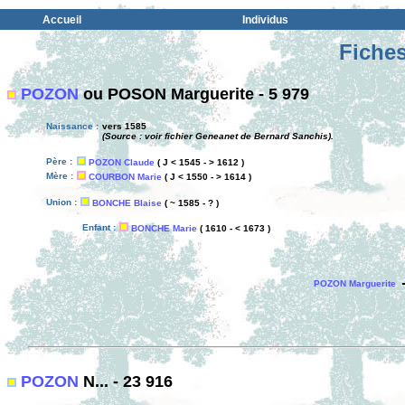
Accueil
Individus
Fiches
POZON
ou POSON Marguerite - 5 979
Naissance :
vers 1585
(Source : voir fichier Geneanet de Bernard Sanchis).
Père :
POZON Claude
( J < 1545 - > 1612 )
Mère :
COURBON Marie
( J < 1550 - > 1614 )
Union :
BONCHE Blaise
( ~ 1585 - ? )
Enfant :
BONCHE Marie
( 1610 - < 1673 )
POZON Marguerite
POZON
N... - 23 916