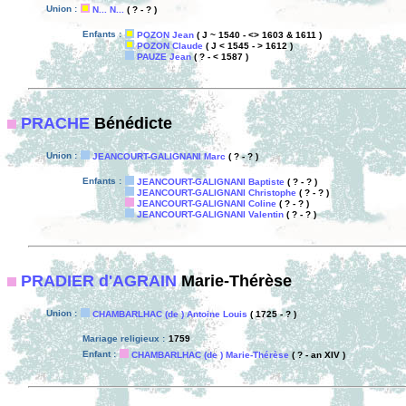
Union :
N... N...
( ? - ? )
Enfants :
POZON Jean
( J ~ 1540 - <> 1603 & 1611 )
POZON Claude
( J < 1545 - > 1612 )
PAUZE Jean
( ? - < 1587 )
PRACHE
Bénédicte
Union :
JEANCOURT-GALIGNANI Marc
( ? - ? )
Enfants :
JEANCOURT-GALIGNANI Baptiste
( ? - ? )
JEANCOURT-GALIGNANI Christophe
( ? - ? )
JEANCOURT-GALIGNANI Coline
( ? - ? )
JEANCOURT-GALIGNANI Valentin
( ? - ? )
PRADIER d'AGRAIN
Marie-Thérèse
Union :
CHAMBARLHAC (de ) Antoine Louis
( 1725 - ? )
Mariage religieux :
1759
Enfant :
CHAMBARLHAC (de ) Marie-Thérèse
( ? - an XIV )