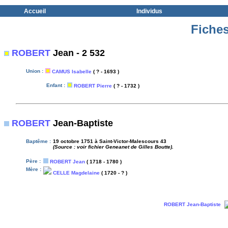
Accueil
Individus
Fiches
ROBERT
Jean - 2 532
Union :
CAMUS Isabelle
( ? - 1693 )
Enfant :
ROBERT Pierre
( ? - 1732 )
ROBERT
Jean-Baptiste
Baptême :
19 octobre 1751 à Saint-Victor-Malescours 43
(Source : voir fichier Geneanet de Gilles Boutte).
Père :
ROBERT Jean
( 1718 - 1780 )
Mère :
CELLE Magdelaine
( 1720 - ? )
ROBERT Jean-Baptiste