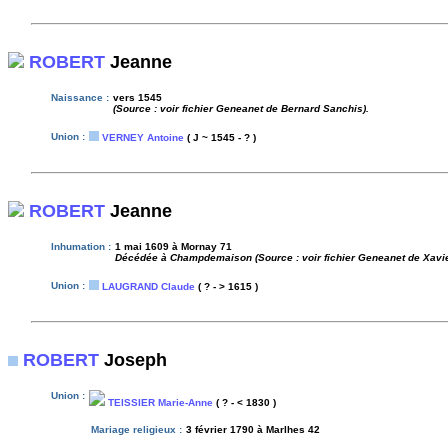
ROBERT
Jeanne
Naissance :
vers 1545
(Source : voir fichier Geneanet de Bernard Sanchis).
Union :
VERNEY Antoine
( J ~ 1545 - ? )
ROBERT
Jeanne
Inhumation :
1 mai 1609 à Mornay 71
Décédée à Champdemaison (Source : voir fichier Geneanet de Xavier
Union :
LAUGRAND Claude
( ? - > 1615 )
ROBERT
Joseph
Union :
TEISSIER Marie-Anne
( ? - < 1830 )
Mariage religieux :
3 février 1790 à Marlhes 42