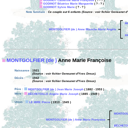
GODINOT Catherine Marie Françoise
( ? - ? )
GODINOT Béatrice Marie Marguerite
( ? - ? )
GODINOT Sylvie Marie
( ? - ? )
Note familiale :
Ce couple eut 6 enfants (Source : voir fichier Geneanet d
M
MONTGOLFIER (de ) Anne Blanche Marie Angèle
PA
MONTGOLFIER (de )
Anne Marie Françoise
Naissance :
1921
(Source : voir fichier Geneanet d'Yves Dreux).
Décès :
1942
(Source : voir fichier Geneanet d'Yves Dreux).
Père :
MONTGOLFIER (de ) Jean Marie Joseph
( 1882 - 1953 )
Mère :
BÉCHETOILLE Angèle Marie Joseph
( 1885 - 1949 )
Union :
LE MIRE Pierre
( 1913 - 1945 )
MONTGOLF
MONTGOLFIER (de ) Anne Marie Françoise
BÉCHETOI