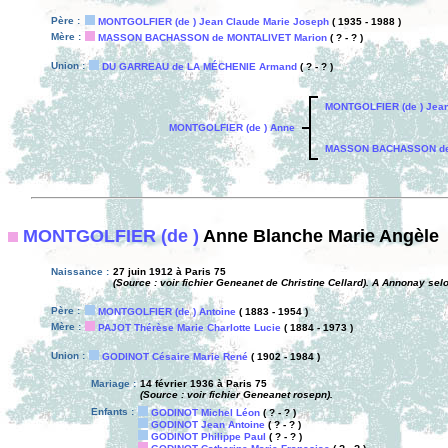
Père :
MONTGOLFIER (de ) Jean Claude Marie Joseph
( 1935 - 1988 )
Mère :
MASSON BACHASSON de MONTALIVET Marion
( ? - ? )
Union :
DU GARREAU de LA MÉCHENIE Armand
( ? - ? )
MONTGOLFIER (de ) Jean
MONTGOLFIER (de ) Anne
MASSON BACHASSON de
MONTGOLFIER (de )
Anne Blanche Marie Angèle
Naissance :
27 juin 1912 à Paris 75
(Source : voir fichier Geneanet de Christine Cellard). A Annonay sel
Père :
MONTGOLFIER (de ) Antoine
( 1883 - 1954 )
Mère :
PAJOT Thérèse Marie Charlotte Lucie
( 1884 - 1973 )
Union :
GODINOT Césaire Marie René
( 1902 - 1984 )
Mariage :
14 février 1936 à Paris 75
(Source : voir fichier Geneanet rosepn).
Enfants :
GODINOT Michel Léon
( ? - ? )
GODINOT Jean Antoine
( ? - ? )
GODINOT Philippe Paul
( ? - ? )