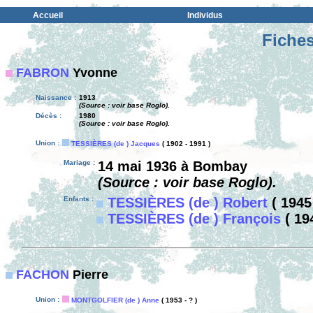
Accueil
Individus
Fiches
FABRON
Yvonne
Naissance :
1913
(Source : voir base Roglo).
Décès :
1980
(Source : voir base Roglo).
Union :
TESSIÈRES (de ) Jacques
( 1902 - 1991 )
Mariage :
14 mai 1936 à Bombay
(Source : voir base Roglo).
Enfants :
TESSIÈRES (de ) Robert
( 1945 
TESSIÈRES (de ) François
( 19
FACHON
Pierre
Union :
MONTGOLFIER (de ) Anne
( 1953 - ? )