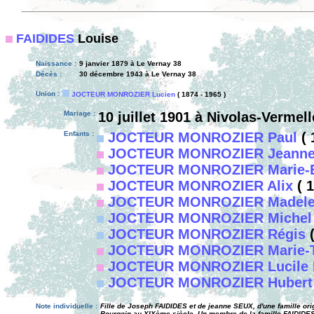
FAIDIDES
Louise
Naissance :
9 janvier 1879 à Le Vernay 38
Décès :
30 décembre 1943 à Le Vernay 38
Union :
JOCTEUR MONROZIER Lucien
( 1874 - 1965 )
Mariage :
10 juillet 1901 à Nivolas-Vermel
Enfants :
JOCTEUR MONROZIER Paul
( 
JOCTEUR MONROZIER Jeann
JOCTEUR MONROZIER Marie-
JOCTEUR MONROZIER Alix
( 1
JOCTEUR MONROZIER Madele
JOCTEUR MONROZIER Michel
JOCTEUR MONROZIER Régis
(
JOCTEUR MONROZIER Marie-T
JOCTEUR MONROZIER Lucile M
JOCTEUR MONROZIER Hubert
Note individuelle :
Fille de Joseph FAIDIDES et de jeanne SEUX, d'une famille ori
Bourgoin au XIXème siècle. Un membre de la famille FAIDIDES 