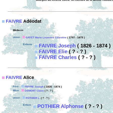
FAIVRE
Adéodat
Médecin
Union :
GAYET Marie Laurence Célestine
( 1797 - 1875 )
Enfants :
FAIVRE Joseph
( 1826 - 1874 )
FAIVRE Elie
( ? - ? )
FAIVRE Charles
( ? - ? )
FAIVRE
Alice
Père :
FAIVRE Joseph
( 1826 - 1874 )
Mère :
OSMONT Claire
( ? - ? )
Union :
POTHIER L.
( ? - ? )
Enfant :
POTHIER Alphonse
( ? - ? )