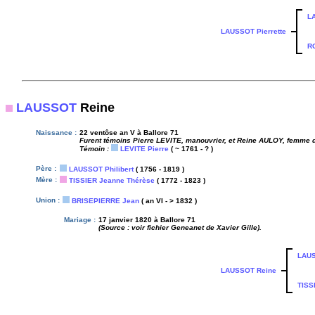
L
LAUSSOT Pierrette
R
LAUSSOT
Reine
Naissance :
22 ventôse an V à Ballore 71
Furent témoins Pierre LEVITE, manouvrier, et Reine AULOY, femme de
Témoin :
LEVITE Pierre
( ~ 1761 - ? )
Père :
LAUSSOT Philibert
( 1756 - 1819 )
Mère :
TISSIER Jeanne Thérèse
( 1772 - 1823 )
Union :
BRISEPIERRE Jean
( an VI - > 1832 )
Mariage :
17 janvier 1820 à Ballore 71
(Source : voir fichier Geneanet de Xavier Gille).
LAUS
LAUSSOT Reine
TISS