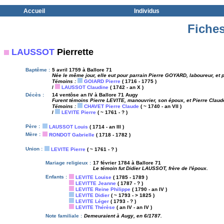
Accueil
Individus
Fiches
LAUSSOT
Pierrette
Baptême :
5 avril 1759 à Ballore 71
Née le même jour, elle eut pour parrain Pierre GOYARD, laboureur, e
Témoins :
GOIARD Pierre
( 1716 - 1775 )
/
LAUSSOT Claudine
( 1742 - an X )
Décès :
14 ventôse an IV à Ballore 71 Augy
Furent témoins Pierre LEVITE, manouvrier, son époux, et Pierre Claude
Témoins :
CHAVET Pierre Claude
( ~ 1740 - an VII )
/
LEVITE Pierre
( ~ 1761 - ? )
Père :
LAUSSOT Louis
( 1714 - an III )
Mère :
RONDOT Gabrielle
( 1718 - 1782 )
Union :
LEVITE Pierre
( ~ 1761 - ? )
Mariage religieux :
17 février 1784 à Ballore 71
Le témoin fut Didier LAUSSOT, frère de l'époux.
Enfants :
LEVITE Louise
( 1785 - 1789 )
LEVITTE Jeanne
( 1787 - ? )
LEVITE Reine Philippe
( 1790 - an IV )
LEVITE Didier
( ~ 1793 - > 1825 )
LEVITE Léger
( 1793 - ? )
LEVITE Thérèse
( an IV - an IV )
Note familiale :
Demeuraient à Augy, en 6/1787.