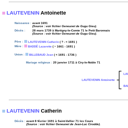
LAUTEVENIN
Antoinette
Naissance :
avant 1691
(Source : voir fichier Geneanet de Gugu Gieu).
Décès :
28 mars 1739 à Martigny-le-Comte 71 le Petit Baronnais
(Source : voir fichier Geneanet de Gugu Gieu).
Père :
LAUTEVENIN Catherin
( ? - < 1691 )
Mère :
BADDÉ Lazarette
( ~ 1661 - 1691 )
Union :
BILLEBAUD Jean
( < 1691 - 1736 )
Mariage religieux :
20 janvier 1711 à Ciry-le-Noble 71
LA
LAUTEVENIN Antoinette
BA
LAUTEVENIN
Catherin
Décès :
avant 8 février 1691 à Saint-Vallier 71 les Cours
(Source : voir fichier Geneanet de Jean-Luc Cirodde).