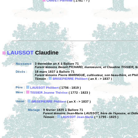
CHAVET Pierrette
( 1781 - ? )
LAUSSOT
Claudine
Naissance :
3 thermidor an X à Ballore 71
Furent témoins Benoît PICHARD, manoeuvre, et Claudine TISSIER, fe
Décès :
18 mars 1837 à Ballore 71
Furent témoins Pierre MARINGUE, cultivateur, son beau-frère, et Phi
Témoin :
BRISEPIERRE Philibert
( an X - > 1837 )
Père :
LAUSSOT Philibert
( 1756 - 1819 )
Mère :
TISSIER Jeanne Thérèse
( 1772 - 1823 )
Union :
BRISEPIERRE Philibert
( an X - > 1837 )
Mariage :
9 février 1825 à Ballore 71
Furent témoins Jean-Marie LAUSSOT, frère de l'épouse, et Didie
Témoin :
LAUSSOT Jean-Marie
( ~ 1795 - 1825 )