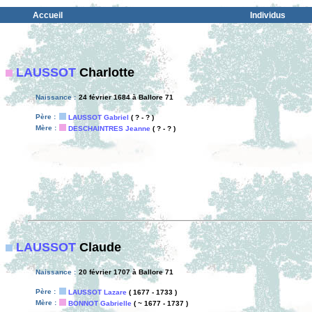
Accueil
Individus
LAUSSOT
Charlotte
Naissance :
24 février 1684 à Ballore 71
Père :
LAUSSOT Gabriel
( ? - ? )
Mère :
DESCHAINTRES Jeanne
( ? - ? )
LAUSSOT
Claude
Naissance :
20 février 1707 à Ballore 71
Père :
LAUSSOT Lazare
( 1677 - 1733 )
Mère :
BONNOT Gabrielle
( ~ 1677 - 1737 )