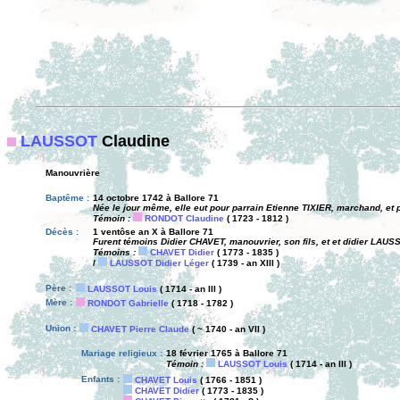
LAUSSOT
Claudine
Manouvrière
Baptême :
14 octobre 1742 à Ballore 71
Née le jour même, elle eut pour parrain Etienne TIXIER, marchand, e
Témoin :
RONDOT Claudine
( 1723 - 1812 )
Décès :
1 ventôse an X à Ballore 71
Furent témoins Didier CHAVET, manouvrier, son fils, et et didier LAUSS
Témoins :
CHAVET Didier
( 1773 - 1835 )
/
LAUSSOT Didier Léger
( 1739 - an XIII )
Père :
LAUSSOT Louis
( 1714 - an III )
Mère :
RONDOT Gabrielle
( 1718 - 1782 )
Union :
CHAVET Pierre Claude
( ~ 1740 - an VII )
Mariage religieux :
18 février 1765 à Ballore 71
Témoin :
LAUSSOT Louis
( 1714 - an III )
Enfants :
CHAVET Louis
( 1766 - 1851 )
CHAVET Didier
( 1773 - 1835 )