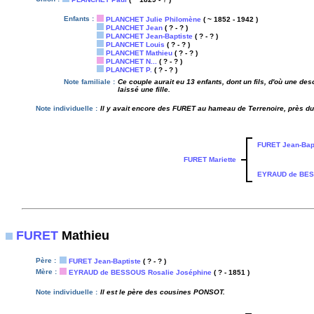
Enfants :
PLANCHET Julie Philomène
( ~ 1852 - 1942 )
PLANCHET Jean
( ? - ? )
PLANCHET Jean-Baptiste
( ? - ? )
PLANCHET Louis
( ? - ? )
PLANCHET Mathieu
( ? - ? )
PLANCHET N...
( ? - ? )
PLANCHET P.
( ? - ? )
Note familiale :
Ce couple aurait eu 13 enfants, dont un fils, d'où une d
laissé une fille.
Note individuelle :
Il y avait encore des FURET au hameau de Terrenoire, près d
FURET Jean-Bapt
FURET Mariette
EYRAUD de BES
FURET
Mathieu
Père :
FURET Jean-Baptiste
( ? - ? )
Mère :
EYRAUD de BESSOUS Rosalie Joséphine
( ? - 1851 )
Note individuelle :
Il est le père des cousines PONSOT.