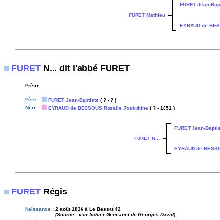
FURET Jean-Bapt
FURET Mathieu
EYRAUD de BESS
FURET
N... dit l'abbé FURET
Prêtre
Père :
FURET Jean-Baptiste
( ? - ? )
Mère :
EYRAUD de BESSOUS Rosalie Joséphine
( ? - 1851 )
FURET Jean-Baptis
FURET N...
EYRAUD de BESSO
FURET
Régis
Naissance :
2 août 1836 à Le Bessat 42
(Source : voir fichier Geneanet de Georges David).