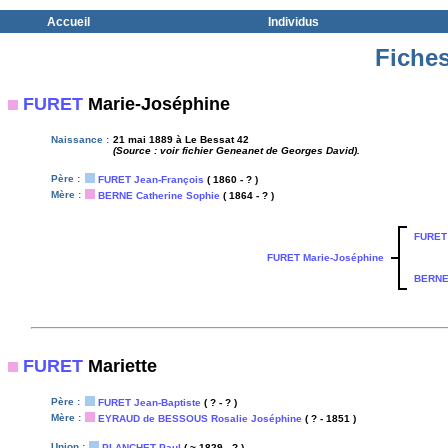
Accueil
Individus
Fiches
FURET
Marie-Joséphine
Naissance :
21 mai 1889 à Le Bessat 42
(Source : voir fichier Geneanet de Georges David).
Père :
FURET Jean-François
( 1860 - ? )
Mère :
BERNE Catherine Sophie
( 1864 - ? )
FURET 
FURET Marie-Joséphine
BERNE 
FURET
Mariette
Père :
FURET Jean-Baptiste
( ? - ? )
Mère :
EYRAUD de BESSOUS Rosalie Joséphine
( ? - 1851 )
Union :
PLANCHET Paul
( ~ 1829 - ? )