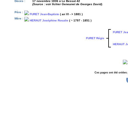
Décès :
17 novembre 1836 à Le Bessat 42
(Source : voir fichier Geneanet de Georges David).
Père :
FURET Jean-Baptiste
( an VI - > 1881 )
Mère :
HERAUT Joséphine Rosalie
( ~ 1797 - 1851 )
FURET Jea
FURET Régis
HERAUT Jo
Ces pages ont été créées