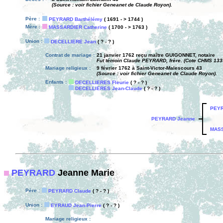
(Source : voir fichier Geneanet de Claude Royon).
Père :
PEYRARD Barthélémy
( 1691 - > 1744 )
Mère :
MASSARDIER Catherine
( 1700 - > 1763 )
Union :
DECELLIERE Jean
( ? - ? )
Contrat de mariage :
21 janvier 1762 reçu maître GUIGONNET, notaire
Fut témoin Claude PEYRARD, frère. (Cote CHMS 1335
Mariage religieux :
9 février 1762 à Saint-Victor-Malescours 43
(Source : voir fichier Geneanet de Claude Royon).
Enfants :
DECELLIERES Fleurie
( ? - ? )
DECELLIERES Jean-Claude
( ? - ? )
PEYR
PEYRARD Jeanne
MASS
PEYRARD
Jeanne Marie
Père :
PEYRARD Claude
( ? - ? )
Union :
EYRAUD Jean-Pierre
( ? - ? )
Mariage religieux :