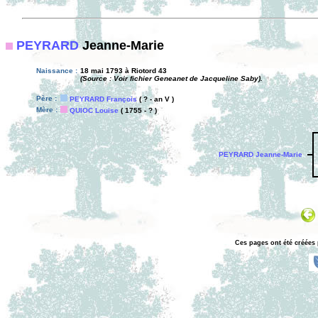
PEYRARD
Jeanne-Marie
Naissance :
18 mai 1793 à Riotord 43
(Source : Voir fichier Geneanet de Jacqueline Saby).
Père :
PEYRARD François
( ? - an V )
Mère :
QUIOC Louise
( 1755 - ? )
PEYRARD Jeanne-Marie
Ces pages ont été créées