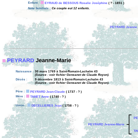
Enfant :
EYRAUD de BESSOUS Rosalie Joséphine
( ? - 1851 )
Note familiale :
Ce couple eut 12 enfants.
PEYRARD Jeanne 
PEYRARD
Jeanne-Marie
Naissance :
30 mars 1769 à Saint-Romain-Lachalm 43
(Source : voir fichier Geneanet de Claude Royon).
Décès :
9 décembre 1813 à Saint-Romain-Lachalm 43
(Source : voir fichier Geneanet de Claude Royon).
Père :
PEYRARD Jean-Claude
( 1737 - ? )
Mère :
TAMET Anne
( 1740 - ? )
Union :
DECELLIERES Jean
( 1758 - ? )
PE
PEYRARD Jeanne-Marie
TA