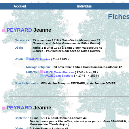
Accueil
Individus
Fiches
PEYRARD
Jeanne
Naissance :
25 novembre 1716 à Saint-Victor-Malescours 43
(Source : voir fichier Geneanet de Gilles Boutte).
Décès :
après 1 février 1763 à Saint-Victor-Malescours 43
(Source : voir fichier Geneanet de Gilles Boutte).
Union :
PAUZE Antoine
( ? - < 1763 )
Mariage religieux :
23 novembre 1734 à Saint-Romain-les-Atheux 42
Enfants :
PAUZE Marie-Thérèse
( 1744 - > an XI )
PAUZE Jean-Baptiste
( < 1745 - < 1804 )
Note individuelle :
Fille de feu François PEYRARD, et de Jeanne DIDIER.
PEYRARD
Jeanne
Baptême :
16 mai 1731 à Saint-Romain-Lachalm 43
Née le même jour à Chazottes, elle eut pour parrain Jean FARISSIER, 
Geneanet de Claude Royon).
Décès :
à Saint-Romain-Lachalm 43