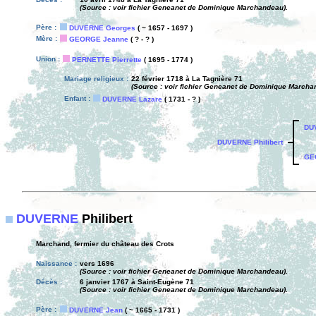
(Source : voir fichier Geneanet de Dominique Marchandeau).
Père :
DUVERNE Georges
( ~ 1657 - 1697 )
Mère :
GEORGE Jeanne
( ? - ? )
Union :
PERNETTE Pierrette
( 1695 - 1774 )
Mariage religieux :
22 février 1718 à La Tagnière 71
(Source : voir fichier Geneanet de Dominique Marcha
Enfant :
DUVERNE Lazare
( 1731 - ? )
DU
DUVERNE Philibert
GE
DUVERNE
Philibert
Marchand, fermier du château des Crots
Naissance :
vers 1696
(Source : voir fichier Geneanet de Dominique Marchandeau).
Décès :
6 janvier 1767 à Saint-Eugène 71
(Source : voir fichier Geneanet de Dominique Marchandeau).
Père :
DUVERNE Jean
( ~ 1665 - 1731 )