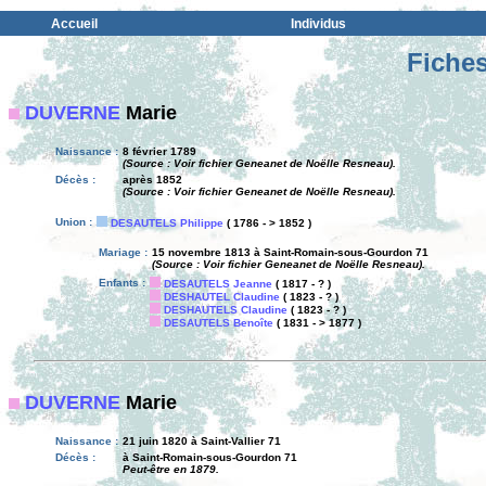
Accueil
Individus
Fiches
DUVERNE
Marie
Naissance :
8 février 1789
(Source : Voir fichier Geneanet de Noëlle Resneau).
Décès :
après 1852
(Source : Voir fichier Geneanet de Noëlle Resneau).
Union :
DESAUTELS Philippe
( 1786 - > 1852 )
Mariage :
15 novembre 1813 à Saint-Romain-sous-Gourdon 71
(Source : Voir fichier Geneanet de Noëlle Resneau).
Enfants :
DESAUTELS Jeanne
( 1817 - ? )
DESHAUTEL Claudine
( 1823 - ? )
DESHAUTELS Claudine
( 1823 - ? )
DESAUTELS Benoîte
( 1831 - > 1877 )
DUVERNE
Marie
Naissance :
21 juin 1820 à Saint-Vallier 71
Décès :
à Saint-Romain-sous-Gourdon 71
Peut-être en 1879.