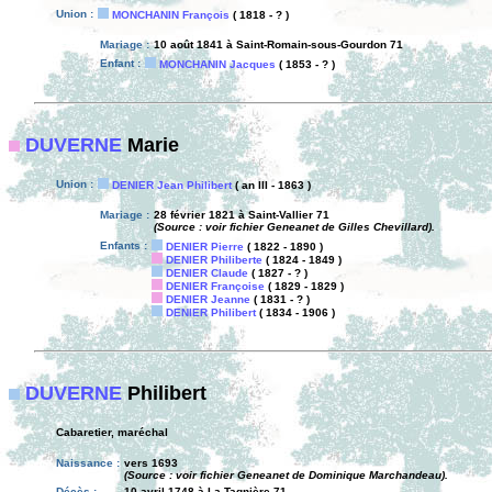
Union :
MONCHANIN François
( 1818 - ? )
Mariage :
10 août 1841 à Saint-Romain-sous-Gourdon 71
Enfant :
MONCHANIN Jacques
( 1853 - ? )
DUVERNE
Marie
Union :
DENIER Jean Philibert
( an III - 1863 )
Mariage :
28 février 1821 à Saint-Vallier 71
(Source : voir fichier Geneanet de Gilles Chevillard).
Enfants :
DENIER Pierre
( 1822 - 1890 )
DENIER Philiberte
( 1824 - 1849 )
DENIER Claude
( 1827 - ? )
DENIER Françoise
( 1829 - 1829 )
DENIER Jeanne
( 1831 - ? )
DENIER Philibert
( 1834 - 1906 )
DUVERNE
Philibert
Cabaretier, maréchal
Naissance :
vers 1693
(Source : voir fichier Geneanet de Dominique Marchandeau).
Décès :
10 avril 1748 à La Tagnière 71