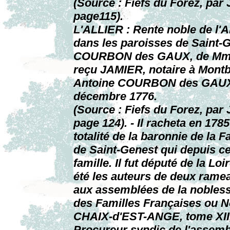
(Source : Fiefs du Forez, pa
page115).
L'ALLIER : Rente noble de l'A
dans les paroisses de Saint-G
COURBON des GAUX, de Mme d
reçu JAMIER, notaire à Montb
Antoine COURBON des GAUX, 
décembre 1776.
(Source : Fiefs du Forez, pa
page 124). - Il racheta en 1
totalité de la baronnie de la F
de Saint-Genest qui depuis ce
famille. Il fut député de la Lo
été les auteurs de deux rameau
aux assemblées de la nobless
des Familles Françaises ou No
CHAIX-d'EST-ANGE, tome XII,
Procureur syndic de l'assemb