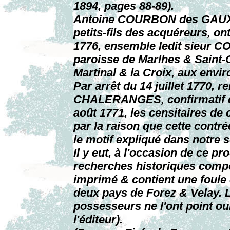
1894, pages 88-89).
Antoine COURBON des GAUX
petits-fils des acquéreurs, o
1776, ensemble ledit sieur CO
paroisse de Marlhes & Saint-G
Martinal & la Croix, aux envir
Par arrêt du 14 juillet 1770,
CHALERANGES, confirmatif de
août 1771, les censitaires de 
par la raison que cette contrée
le motif expliqué dans notre 
Il y eut, à l'occasion de ce 
recherches historiques comp
imprimé & contient une foule 
deux pays de Forez & Velay. L
possesseurs ne l'ont point oub
l'éditeur).