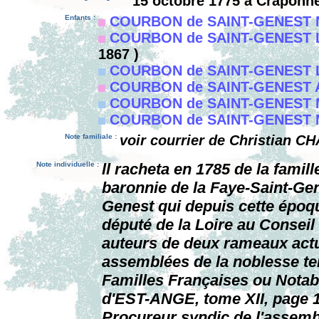
15 octobre 1775 à Craponn
Enfants :
COURBON de SAINT-GENEST Ma
COURBON de SAINT-GENEST Lou
1867 )
COURBON de SAINT-GENEST 
COURBON de SAINT-GENEST A
COURBON de SAINT-GENEST Mi
COURBON de SAINT-GENEST Ma
Note familiale :
voir courrier de Christian CH
Note individuelle :
ll racheta en 1785 de la fami
baronnie de la Faye-Saint-Genes
Genest qui depuis cette époque
député de la Loire au Conseil 
auteurs de deux rameaux actue
assemblées de la noblesse te
Familles Françaises ou Notabl
d'EST-ANGE, tome XII, page 1
Procureur syndic de l'assemb