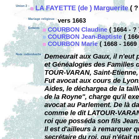
Union 2 :
LA FAYETTE (de ) Marguerite
( ? 
Mariage religieux :
vers 1663
Enfants :
COURBON Claudine
( 1664 - ? 
COURBON Jean-Baptiste
( 1666
COURBON Marie
( 1668 - 1669 
Note individuelle :
Demeurait aux Gaux, il n'eut
et Généalogies des Familles 
TOUR-VARAN, Saint-Etienne, 
Fut avocat aux cours de Lyon
Aides, le déchargea de la tail
de la Royne", charge qu'il exe
avocat au Parlement. De là dat
comme le dit LATOUR-VARAN, 
roi que posséda son fils Jean
Il est d'ailleurs à remarquer 
secrétaire du roi, qui n'était