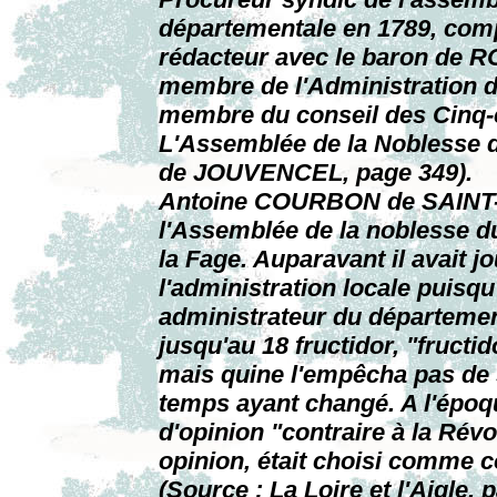
départementale en 1789, comp
rédacteur avec le baron de 
membre de l'Administration du
membre du conseil des Cinq-ce
L'Assemblée de la Noblesse d
de JOUVENCEL, page 349).
Antoine COURBON de SAINT-G
l'Assemblée de la noblesse du
la Fage. Auparavant il avait j
l'administration locale puisqu
administrateur du départemen
jusqu'au 18 fructidor, "fructid
mais quine l'empêcha pas de s
temps ayant changé. A l'époq
d'opinion "contraire à la Rév
opinion, était choisi comme c
(Source : La Loire et l'Aigle,