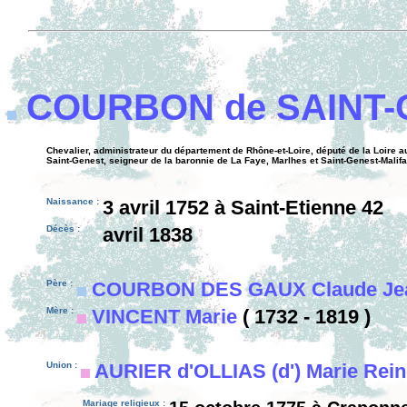
COURBON de SAINT
Chevalier, administrateur du département de Rhône-et-Loire, député de la Loire a
Saint-Genest, seigneur de la baronnie de La Faye, Marlhes et Saint-Genest-Malifa
Naissance :
3 avril 1752 à Saint-Etienne 42
Décès :
avril 1838
Père :
COURBON DES GAUX Claude Jea
Mère :
VINCENT Marie
( 1732 - 1819 )
Union :
AURIER d'OLLIAS (d') Marie Rei
Mariage religieux :