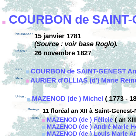
COURBON de SAINT
Naissance :
15 janvier 1781
(Source : voir base Roglo).
Décès :
26 novembre 1827
Père :
COURBON de SAINT-GENEST An
Mère :
AURIER d'OLLIAS (d') Marie Rein
Union :
MAZENOD (de ) Michel
( 1773 - 18
Mariage :
11 floréal an XII à Saint-Genest
Enfants :
MAZENOD (de ) Félicie
( an XIII
MAZENOD (de ) André Marie He
MAZENOD (de ) Louis Marie An