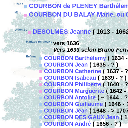
Père :
COURBON de PLENEY Barthéle
Mère :
COURBON DU BALAY Marie, ou C
Union 1 :
DESOLMES Jeanne
( 1613 - 1662
Mariage religieux :
vers 1636
Vers 1633 selon Bruno Ferr
Enfants :
COURBON Barthélemy
( 1634 -
COURBON Jean
( 1635 - ? )
COURBON Catherine
( 1637 - ?
COURBON Isabeau
( 1639 - ? )
COURBON Philiberte
( 1640 - ?
COURBON Marguerite
( 1642 - 
COURBON Antoine
( ~ 1644 - ?
COURBON Guillaume
( 1646 - 
COURBON Jean
( 1648 - > 1707
COURBON DES GAUX Jean
( 1
COURBON André
( 1656 - ? )