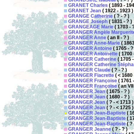
GRANET Charles
( 1893 - 194
GRANET Jean
( 1922 - 1923 )
GRANGE Catherine
( ? - ? )
GRANGE Joseph
( 1831 - ? )
GRANGEAGE Marie
( 1703 - ?
GRANGER Angèle Marguerit
GRANGER Anne
( an II - ? )
GRANGER Anne-Marie
( 1863
GRANGER Antoine
( 1765 - ?
GRANGER Antoinette
( 1700 
GRANGER Catherine
( 1705 -
GRANGER Catherine Stéphan
GRANGER Claude
( ? - ? )
GRANGER Fiacrette
( < 1680 
GRANGER Françoise
( 1761 -
GRANGER Françoise
( an VII
GRANGER Jean
( 1675 - ? )
GRANGER Jean
( 1680 - ? )
GRANGER Jean
( ? - < 1713 )
GRANGER Jean
( ? - < 1725 )
GRANGER Jean-Baptiste
( 1
GRANGER Jean-Baptiste
( 17
GRANGER Jean-Baptiste
( ? 
GRANGER Jeanne
( ? - ? )