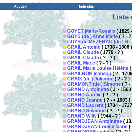
Accueil
Individus
Liste
GOYET Marie-Rosalie
( 1829 -
GOYS (de ) Anne Marie
( ? - ?
GOYS de MÉZERAC (de ) N...
GRAIL Antoine
( 1738 - 1806 )
GRAIL Claude
( 1779 - ? )
GRAIL Claude
( ? - ? )
GRAIL Marie
( ? - ? )
GRAIL Marie Louise Hélène
(
GRAILHON Isabeau
( ? - 1709
GRAIX (de ) Julienne
( ? - ? )
GRAMONT (de ) Simone
( ? - 
GRAND Antoinette
( J ~ 1560 
GRAND Aurélie
( ? - ? )
GRAND Jeanne
( ? - < 1683 )
GRAND Laurent
( 1704 - 1737
GRAND Séverine
( ? - ? )
GRAND Willy
( 1944 - ? )
GRANDJEAN Antoinette
( 183
GRANDJEAN Louise Marie
( 
GRANDSIRE Isabelle
( ? - ? )