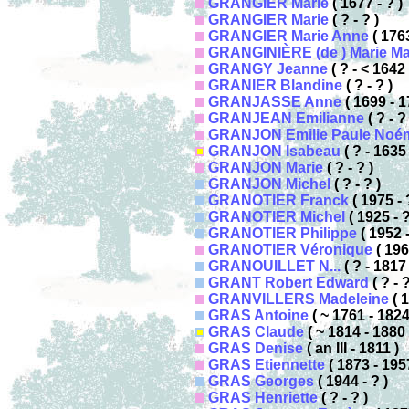
GRANGIER Marie
( 1677 - ? )
GRANGIER Marie
( ? - ? )
GRANGIER Marie Anne
( 1763
GRANGINIÈRE (de ) Marie Ma
GRANGY Jeanne
( ? - < 1642 
GRANIER Blandine
( ? - ? )
GRANJASSE Anne
( 1699 - 1
GRANJEAN Emilianne
( ? - ? 
GRANJON Emilie Paule Noé
GRANJON Isabeau
( ? - 1635 
GRANJON Marie
( ? - ? )
GRANJON Michel
( ? - ? )
GRANOTIER Franck
( 1975 - 
GRANOTIER Michel
( 1925 - ?
GRANOTIER Philippe
( 1952 -
GRANOTIER Véronique
( 196
GRANOUILLET N...
( ? - 1817 
GRANT Robert Edward
( ? - ?
GRANVILLERS Madeleine
( 1
GRAS Antoine
( ~ 1761 - 1824
GRAS Claude
( ~ 1814 - 1880 
GRAS Denise
( an III - 1811 )
GRAS Etiennette
( 1873 - 195
GRAS Georges
( 1944 - ? )
GRAS Henriette
( ? - ? )