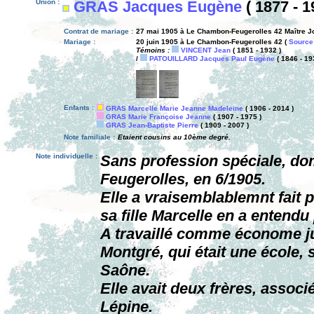
Union :
GRAS Jacques Eugène
( 1877 - 1
Contrat de mariage :
27 mai 1905 à Le Chambon-Feugerolles 42 Maître 
Mariage :
20 juin 1905 à Le Chambon-Feugerolles 42 (
Source
Témoins :
VINCENT Jean
( 1851 - 1932 )
/
PATOUILLARD Jacques Paul Eugène
( 1846 - 19
Enfants :
GRAS Marcelle Marie Jeanne Madeleine
( 1906 - 2014 )
GRAS Marie Françoise Jeanne
( 1907 - 1975 )
GRAS Jean-Baptiste Pierre
( 1909 - 2007 )
Note familiale :
Etaient cousins au 10ème degré.
Note individuelle :
Sans profession spéciale, d
Feugerolles, en 6/1905.
Elle a vraisemblablemnt fait 
sa fille Marcelle en a entendu 
A travaillé comme économe ju
Montgré, qui était une école,
Saône.
Elle avait deux frères, associ
Lépine.