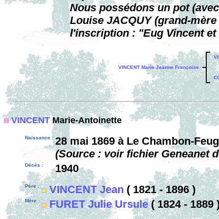
Nous possédons un pot (avec u
Louise JACQUY (grand-mère m
l'inscription : "Eug Vincent e
VI
VINCENT Marie Jeanne Françoise
C
VINCENT
Marie-Antoinette
Naissance :
28 mai 1869 à Le Chambon-Feuge
(Source : voir fichier Geneanet 
Décès :
1940
Père :
VINCENT Jean
( 1821 - 1896 )
Mère :
FURET Julie Ursule
( 1824 - 1889 