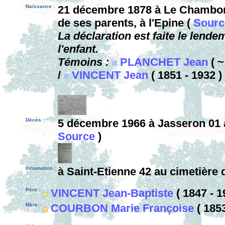
Naissance :
21 décembre 1878 à Le Chambon
de ses parents, à l'Epine (
Sourc
La déclaration est faite le lende
l'enfant.
Témoins :
PLANCHET Jean
( ~
/
VINCENT Jean
( 1851 - 1932 )
Décès :
5 décembre 1966 à Jasseron 01 à
Source
)
Inhumation :
à Saint-Etienne 42 au cimetière 
Père :
VINCENT Jean-Baptiste
( 1847 - 1
Mère :
COURBON Marie Françoise
( 1853