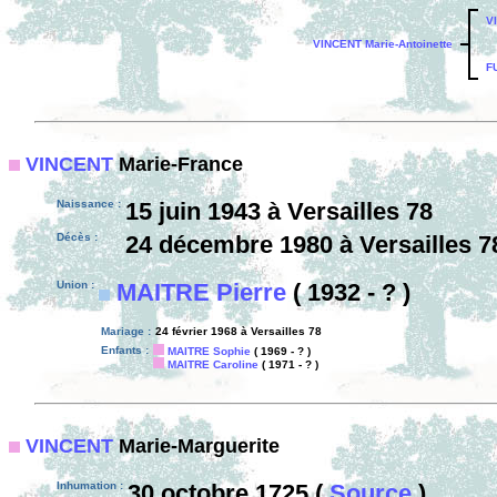
V
VINCENT Marie-Antoinette
F
VINCENT
Marie-France
Naissance :
15 juin 1943 à Versailles 78
Décès :
24 décembre 1980 à Versailles 7
Union :
MAITRE Pierre
( 1932 - ? )
Mariage :
24 février 1968 à Versailles 78
Enfants :
MAITRE Sophie
( 1969 - ? )
MAITRE Caroline
( 1971 - ? )
VINCENT
Marie-Marguerite
Inhumation :
30 octobre 1725 (
Source
)