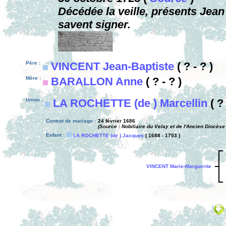
Décédée la veille, présents Je
savent signer.
Père :
VINCENT Jean-Baptiste
( ? - ? )
Mère :
BARALLON Anne
( ? - ? )
Union :
LA ROCHETTE (de ) Marcellin
( ?
Contrat de mariage :
24 février 1686
(Source : Nobiliaire du Velay et de l'Ancien Diocès
Enfant :
LA ROCHETTE (de ) Jacques
( 1688 - 1753 )
VINCENT Marie-Marguerite