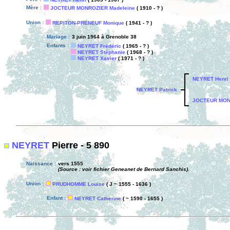
Mère :
JOCTEUR MONROZIER Madeleine
( 1910 - ? )
Union :
REPITON-PRENEUF Monique
( 1941 - ? )
Mariage :
3 juin 1964 à Grenoble 38
Enfants :
NEYRET Frédéric
( 1965 - ? )
NEYRET Stéphanie
( 1968 - ? )
NEYRET Xavier
( 1971 - ? )
NEYRET Henri
NEYRET Patrick
JOCTEUR MON
NEYRET
Pierre - 5 890
Naissance :
vers 1555
(Source : voir fichier Geneanet de Bernard Sanchis).
Union :
PRUDHOMME Louise
( J ~ 1555 - 1636 )
Enfant :
NEYRET Catherine
( ~ 1590 - 1655 )