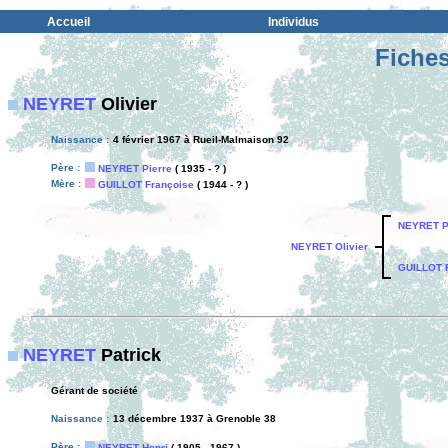
Accueil
Individus
Fiches
NEYRET
Olivier
Naissance :
4 février 1967 à Rueil-Malmaison 92
Père :
NEYRET Pierre
( 1935 - ? )
Mère :
GUILLOT Françoise
( 1944 - ? )
NEYRET P
NEYRET Olivier
GUILLOT 
NEYRET
Patrick
Gérant de société
Naissance :
13 décembre 1937 à Grenoble 38
Père :
NEYRET Henri
( 1905 - 1967 )