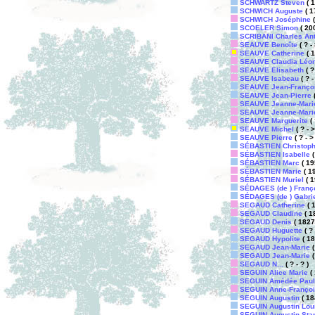
SCHWARTZ Steven
( 1
SCHWICH Auguste
( 1
SCHWICH Joséphine
(
SCOELER Simon
( 200
SCRIBANI Charles An
SEAUVE Benoîte
( ? -
SEAUVE Catherine
( 1
SEAUVE Claudia Léon
SEAUVE Elisabeth
( ?
SEAUVE Isabeau
( ? -
SEAUVE Jean-Franço
SEAUVE Jean-Pierre
(
SEAUVE Jeanne-Mari
SEAUVE Jeanne-Mari
SEAUVE Marguerite
( 
SEAUVE Michel
( ? - 
SEAUVE Pierre
( ? - >
SÉBASTIEN Christop
SÉBASTIEN Isabelle
(
SÉBASTIEN Marc
( 19
SÉBASTIEN Marie
( 1
SÉBASTIEN Muriel
( 1
SÉDAGES (de ) Franç
SÉDAGES (de ) Gabri
SEGAUD Catherine
( 1
SEGAUD Claudine
( 18
SEGAUD Denis
( 1827 
SEGAUD Huguette
( ? 
SEGAUD Hypolite
( 18
SEGAUD Jean-Marie
(
SEGAUD Jean-Marie
(
SEGAUD N...
( ? - ? )
SEGUIN Alice Marie
( 
SEGUIN Amédée Paul
SEGUIN Anne-Franço
SEGUIN Augustin
( 18
SEGUIN Augustin Lou
SEGUIN Augustin Sta