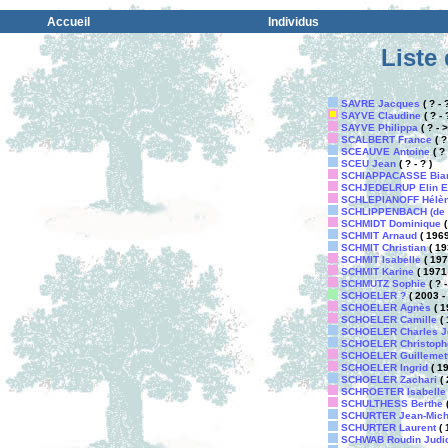
Accueil
Individus
Liste
SAVRE Jacques
( ? - ?
SAYVE Claudine
( ? - 
SAYVE Philippa
( ? - 
SCALBERT France
( ? 
SCEAUVE Antoine
( ? 
SCEU Jean
( ? - ? )
SCHIAPPACASSE Bia
SCHJEDELRUP Elin E
SCHLEPIANOFF Hélèn
SCHLIPPENBACH (de ) 
SCHMIDT Dominique
(
SCHMIT Arnaud
( 1969
SCHMIT Christian
( 19
SCHMIT Isabelle
( 1973
SCHMIT Karine
( 1971 
SCHMUTZ Sophie
( ? -
SCHOELER ?
( 2003 - 
SCHOELER Agnès
( 1
SCHOELER Camille
( 
SCHOELER Charles J
SCHOELER Christoph
SCHOELER Guillemet
SCHOELER Ingrid
( 19
SCHOELER Zachari
( 
SCHROETER Isabelle
SCHULTHESS Berthe
(
SCHURTER Jean-Mich
SCHURTER Laurent
( 
SCHWAB Roudin Judi