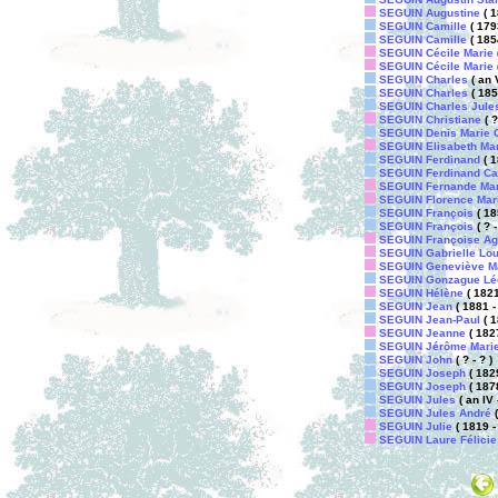
SEGUIN Augustine
( 1
SEGUIN Camille
( 179
SEGUIN Camille
( 185
SEGUIN Cécile Marie
SEGUIN Cécile Marie
SEGUIN Charles
( an 
SEGUIN Charles
( 185
SEGUIN Charles Jule
SEGUIN Christiane
( ?
SEGUIN Denis Marie G
SEGUIN Elisabeth Ma
SEGUIN Ferdinand
( 1
SEGUIN Ferdinand Ca
SEGUIN Fernande Mar
SEGUIN Florence Mar
SEGUIN François
( 18
SEGUIN François
( ? -
SEGUIN Françoise Ag
SEGUIN Gabrielle Lou
SEGUIN Geneviève M
SEGUIN Gonzague Lé
SEGUIN Hélène
( 1821
SEGUIN Jean
( 1881 - 
SEGUIN Jean-Paul
( 1
SEGUIN Jeanne
( 1827
SEGUIN Jérôme Marie
SEGUIN John
( ? - ? )
SEGUIN Joseph
( 1829
SEGUIN Joseph
( 1878
SEGUIN Jules
( an IV 
SEGUIN Jules André
(
SEGUIN Julie
( 1819 -
SEGUIN Laure Félicie