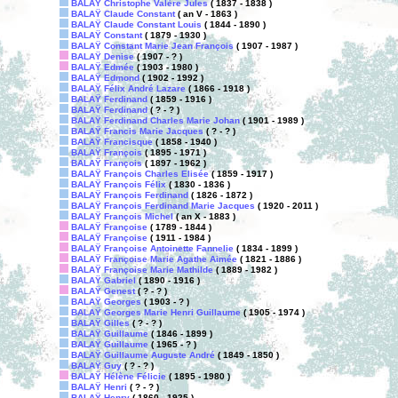
BALAŸ Christophe Valère Jules
( 1837 - 1838 )
BALAŸ Claude Constant
( an V - 1863 )
BALAŸ Claude Constant Louis
( 1844 - 1890 )
BALAŸ Constant
( 1879 - 1930 )
BALAŸ Constant Marie Jean François
( 1907 - 1987 )
BALAŸ Denise
( 1907 - ? )
BALAŸ Edmée
( 1903 - 1980 )
BALAŸ Edmond
( 1902 - 1992 )
BALAŸ Félix André Lazare
( 1866 - 1918 )
BALAŸ Ferdinand
( 1859 - 1916 )
BALAŸ Ferdinand
( ? - ? )
BALAŸ Ferdinand Charles Marie Johan
( 1901 - 1989 )
BALAŸ Francis Marie Jacques
( ? - ? )
BALAŸ Francisque
( 1858 - 1940 )
BALAŸ François
( 1895 - 1971 )
BALAŸ François
( 1897 - 1962 )
BALAŸ François Charles Elisée
( 1859 - 1917 )
BALAŸ François Félix
( 1830 - 1836 )
BALAŸ François Ferdinand
( 1826 - 1872 )
BALAŸ François Ferdinand Marie Jacques
( 1920 - 2011 )
BALAŸ François Michel
( an X - 1883 )
BALAŸ Françoise
( 1789 - 1844 )
BALAŸ Françoise
( 1911 - 1984 )
BALAŸ Françoise Antoinette Fannelie
( 1834 - 1899 )
BALAŸ Françoise Marie Agathe Aimée
( 1821 - 1886 )
BALAŸ Françoise Marie Mathilde
( 1889 - 1982 )
BALAŸ Gabriel
( 1890 - 1916 )
BALAŸ Genest
( ? - ? )
BALAŸ Georges
( 1903 - ? )
BALAŸ Georges Marie Henri Guillaume
( 1905 - 1974 )
BALAŸ Gilles
( ? - ? )
BALAŸ Guillaume
( 1846 - 1899 )
BALAŸ Guillaume
( 1965 - ? )
BALAŸ Guillaume Auguste André
( 1849 - 1850 )
BALAŸ Guy
( ? - ? )
BALAŸ Hélène Félicie
( 1895 - 1980 )
BALAŸ Henri
( ? - ? )
BALAŸ Henry
( 1860 - 1925 )