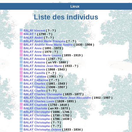
Lieux
Liste des individus
BALAY Vincent
( ? - ? )
BALAŸ ?
( 1790 - ? )
BALAŸ André
( ? - ? )
BALAŸ André Marie François
( ? - ? )
BALAŸ Andrée Anne Marie Amélie
( 1830 - 1908 )
BALAŸ Anne
( 1891 - 1972 )
BALAŸ Anne
( 1970 - ? )
BALAŸ Anne Marie Louise
( 1855 - 1919 )
BALAŸ Antoine
( 1787 - ? )
BALAŸ Antoine
( an VII - 1880 )
BALAŸ Antoine Jean Marie
( 1933 - ? )
BALAŸ Antonie
( 1868 - 1943 )
BALAŸ Camille
( ? - ? )
BALAŸ Caroline
( 1961 - ? )
BALAŸ Catherine
( ? - ? )
BALAŸ Charles
( 1861 - 1943 )
BALAŸ Charles
( 1906 - 1907 )
BALAŸ Charles
( ? - ? )
BALAŸ Charles Christophe
( 1825 - 1877 )
BALAŸ Charles Edouard Marie Jean Alexandre
( 1902 - 1987 )
BALAŸ Charles Louis
( 1828 - 1891 )
BALAŸ Charlotte
( 1792 - 1818 )
BALAŸ Charlotte
( an XII - 1872 )
BALAŸ Christophe
( 1686 - 1746 )
BALAŸ Christophe
( 1730 - 1792 )
BALAŸ Christophe
( 1786 - 1838 )
BALAŸ Christophe
( ? - ? )
BALAŸ Christophe
( ? - ? )
BALAŸ Christophe Octave
( 1833 - 1834 )