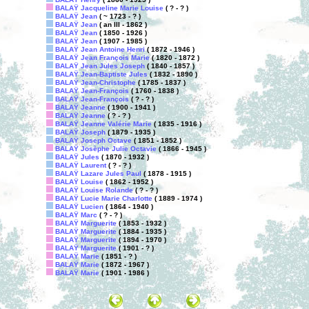
BALAŸ Jacqueline Marie Louise
( ? - ? )
BALAŸ Jean
( ~ 1723 - ? )
BALAŸ Jean
( an III - 1862 )
BALAŸ Jean
( 1850 - 1926 )
BALAŸ Jean
( 1907 - 1985 )
BALAŸ Jean Antoine Henri
( 1872 - 1946 )
BALAŸ Jean François Marie
( 1820 - 1872 )
BALAŸ Jean Jules Joseph
( 1840 - 1857 )
BALAŸ Jean-Baptiste Jules
( 1832 - 1890 )
BALAŸ Jean-Christophe
( 1785 - 1837 )
BALAŸ Jean-François
( 1760 - 1838 )
BALAŸ Jean-François
( ? - ? )
BALAŸ Jeanne
( 1900 - 1941 )
BALAŸ Jeanne
( ? - ? )
BALAŸ Jeanne Valérie Marie
( 1835 - 1916 )
BALAŸ Joseph
( 1879 - 1935 )
BALAŸ Joseph Octave
( 1851 - 1852 )
BALAŸ Josèphe Julie Octavie
( 1866 - 1945 )
BALAŸ Jules
( 1870 - 1932 )
BALAŸ Laurent
( ? - ? )
BALAŸ Lazare Jules Paul
( 1878 - 1915 )
BALAŸ Louise
( 1862 - 1952 )
BALAŸ Louise Rolande
( ? - ? )
BALAŸ Lucie Marie Charlotte
( 1889 - 1974 )
BALAŸ Lucien
( 1864 - 1940 )
BALAŸ Marc
( ? - ? )
BALAŸ Marguerite
( 1853 - 1932 )
BALAŸ Marguerite
( 1884 - 1935 )
BALAŸ Marguerite
( 1894 - 1970 )
BALAŸ Marguerite
( 1901 - ? )
BALAŸ Marie
( 1851 - ? )
BALAŸ Marie
( 1872 - 1967 )
BALAŸ Marie
( 1901 - 1986 )