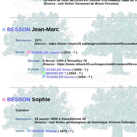
La mère de Jean BESSON est Jeanne COLOMBIER, sœur de 
(Source : voir fichier Geneanet de Bruno Ferraton).
BESSON
Jean-Marc
Naissance :
1971
(Source : https://www.stlouis26.eu/images/etablissement/Descendan
Union :
SCHOELER Camille
( 1974 - ? )
Mariage :
6 février 1999 à Versailles 78
(Source : https://www.stlouis26.eu/images/etablissement/Des
Enfants :
SCOELER Simon
( 2000 - ? )
SCHOELER ?
( 2003 - ? )
SCHOELER Zachari
( 2004 - ? )
BESSON
Sophie
Culotière
Naissance :
18 janvier 1858 à Saint-Etienne 42
(Source : voir fichier généalogique de Dominique Vincent-Tallarida).
Union :
VINCENT Antoine
( 1870 - ? )