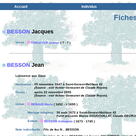
Accueil
Individus
Fiches
BESSON
Jacques
Union :
CHALEYER Jeanne
( ? - ? )
BESSON
Jean
Laboureur aux Gaux
Naissance :
25 novembre 1647 à Saint-Genest-Malifaux 42
(Source : voir fichier Geneanet de Claude Royon).
Décès :
après 22 novembre 1695
(Source : voir fichier Geneanet de Claude Royon).
Union :
REBAUD Marie
( 1652 - > 1695 )
Mariage religieux :
30 août 1672 à Saint-Genest-Malifaux 42
Furnt présents Blaise GOUGOUILLAT, Claude GEORJO
Enfant :
BESSON Antoinette
( 1673 - 1745 )
Note individuelle :
Fils de feu N... BESSON.