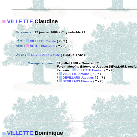
VILLETTE
Claudine
Naissance :
29 janvier 1686 à Ciry-le-Noble 71
Père :
VILLETTE Claude
( ? - ? )
Mère :
SUTET Philiberte
( ? - ? )
Union :
DEVILLARD Claude
( 1683 - > 1732 )
Mariage religieux :
31 juillet 1708 à Génelard 71
Furent témoins Etienne et JacquesDEVILLARS, oncles 
Témoins :
VILLETTE Emilian
( ? - ? )
/
VILLETTE Antoine
( ? - ? )
/
DEVILLARS Jacques
( ? - ? )
/
DEVILLARS Etienne
( ? - ? )
VILLETTE
Dominique