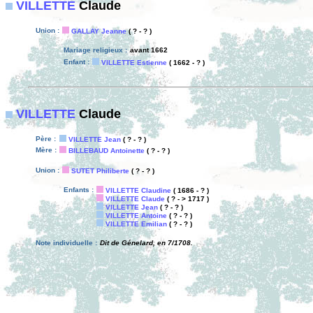
VILLETTE
Claude
Union :
GALLAY Jeanne
( ? - ? )
Mariage religieux :
avant 1662
Enfant :
VILLETTE Estienne
( 1662 - ? )
VILLETTE
Claude
Père :
VILLETTE Jean
( ? - ? )
Mère :
BILLEBAUD Antoinette
( ? - ? )
Union :
SUTET Philiberte
( ? - ? )
Enfants :
VILLETTE Claudine
( 1686 - ? )
VILLETTE Claude
( ? - > 1717 )
VILLETTE Jean
( ? - ? )
VILLETTE Antoine
( ? - ? )
VILLETTE Emilian
( ? - ? )
Note individuelle :
Dit de Génelard, en 7/1708.