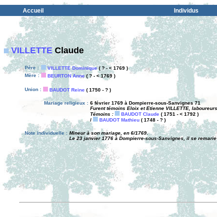
Accueil
Individus
VILLETTE
Claude
Père :
VILLETTE Dominique
( ? - < 1769 )
Mère :
BEURTON Anne
( ? - < 1769 )
Union :
BAUDOT Reine
( 1750 - ? )
Mariage religieux :
6 février 1769 à Dompierre-sous-Sanvignes 71
Furent témoins Eloix et Etienne VILLETTE, laboureurs,
Témoins :
BAUDOT Claude
( 1751 - < 1792 )
/
BAUDOT Mathieu
( 1748 - ? )
Note individuelle :
Mineur à son mariage, en 6/1769.
Le 23 janvier 1776 à Dompierre-sous-Sanvignes, il se remari