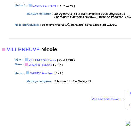
Union 2 :
LACROSE Pierre
( ? - < 1779 )
Mariage religieux :
25 octobre 1763 à Saint-Romain-sous-Gourdon 71
Fut témoin Philibert LACROSE, frère de l'épouse. 176
Note individuelle :
Demeurant à Nourû, paroisse du Rousset, en 2/1782.
VILLENEUVE
Nicole
Père :
VILLENEUVE Louis
( ? - < 1790 )
Mère :
LHENRY Jeanne
( ? - ? )
Union :
MARIZY Antoine
( ? - ? )
Mariage religieux :
7 février 1780 à Marizy 71
V
VILLENEUVE Nicole
L