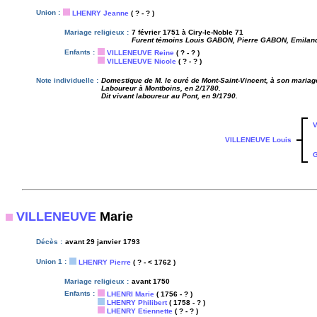
Union :
LHENRY Jeanne
( ? - ? )
Mariage religieux :
7 février 1751 à Ciry-le-Noble 71
Furent témoins Louis GABON, Pierre GABON, Emila
Enfants :
VILLENEUVE Reine
( ? - ? )
VILLENEUVE Nicole
( ? - ? )
Note individuelle :
Domestique de M. le curé de Mont-Saint-Vincent, à son mariag
Laboureur à Montboins, en 2/1780.
Dit vivant laboureur au Pont, en 9/1790.
V
VILLENEUVE Louis
G
VILLENEUVE
Marie
Décès :
avant 29 janvier 1793
Union 1 :
LHENRY Pierre
( ? - < 1762 )
Mariage religieux :
avant 1750
Enfants :
LHENRI Marie
( 1756 - ? )
LHENRY Philibert
( 1758 - ? )
LHENRY Etiennette
( ? - ? )