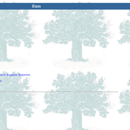
États
ace Eugène Saturnin
te