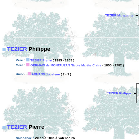
TEZIER Marguerite
TEZIER
Philippe
Père :
TEZIER Pierre
( 1885 - 1959 )
Mère :
GERMAIN de MONTAUZAN Nicole Marthe Claire
( 1895 - 1982 )
Union :
ARMAND Jocelyne
( ? - ? )
TEZIER Philippe
TEZIER
Pierre
Naissance :
20 août 1885 à Valence 26