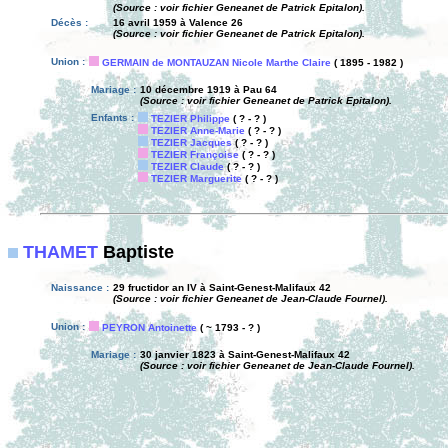
(Source : voir fichier Geneanet de Patrick Epitalon).
Décès :
16 avril 1959 à Valence 26
(Source : voir fichier Geneanet de Patrick Epitalon).
Union :
GERMAIN de MONTAUZAN Nicole Marthe Claire
( 1895 - 1982 )
Mariage :
10 décembre 1919 à Pau 64
(Source : voir fichier Geneanet de Patrick Epitalon).
Enfants :
TEZIER Philippe
( ? - ? )
TEZIER Anne-Marie
( ? - ? )
TEZIER Jacques
( ? - ? )
TEZIER Françoise
( ? - ? )
TEZIER Claude
( ? - ? )
TEZIER Marguerite
( ? - ? )
THAMET
Baptiste
Naissance :
29 fructidor an IV à Saint-Genest-Malifaux 42
(Source : voir fichier Geneanet de Jean-Claude Fournel).
Union :
PEYRON Antoinette
( ~ 1793 - ? )
Mariage :
30 janvier 1823 à Saint-Genest-Malifaux 42
(Source : voir fichier Geneanet de Jean-Claude Fournel).