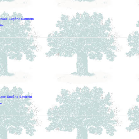
nace Eugène Saturnin
ite
ace Eugène Saturnin
te