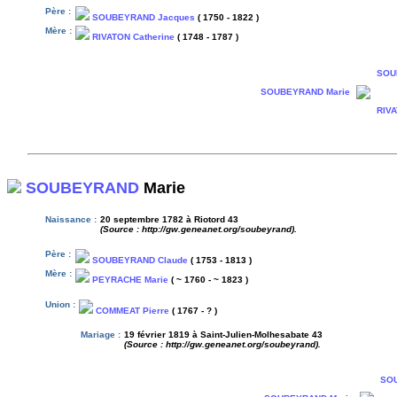
Père :
SOUBEYRAND Jacques
( 1750 - 1822 )
Mère :
RIVATON Catherine
( 1748 - 1787 )
SOU
SOUBEYRAND Marie
RIVA
SOUBEYRAND
Marie
Naissance :
20 septembre 1782 à Riotord 43
(Source : http://gw.geneanet.org/soubeyrand).
Père :
SOUBEYRAND Claude
( 1753 - 1813 )
Mère :
PEYRACHE Marie
( ~ 1760 - ~ 1823 )
Union :
COMMEAT Pierre
( 1767 - ? )
Mariage :
19 février 1819 à Saint-Julien-Molhesabate 43
(Source : http://gw.geneanet.org/soubeyrand).
SOU