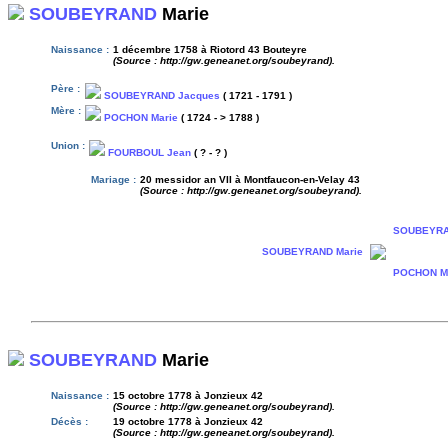
SOUBEYRAND
Marie
Naissance :
1 décembre 1758 à Riotord 43 Bouteyre
(Source : http://gw.geneanet.org/soubeyrand).
Père :
SOUBEYRAND Jacques
( 1721 - 1791 )
Mère :
POCHON Marie
( 1724 - > 1788 )
Union :
FOURBOUL Jean
( ? - ? )
Mariage :
20 messidor an VII à Montfaucon-en-Velay 43
(Source : http://gw.geneanet.org/soubeyrand).
SOUBEYRA
SOUBEYRAND Marie
POCHON M
SOUBEYRAND
Marie
Naissance :
15 octobre 1778 à Jonzieux 42
(Source : http://gw.geneanet.org/soubeyrand).
Décès :
19 octobre 1778 à Jonzieux 42
(Source : http://gw.geneanet.org/soubeyrand).