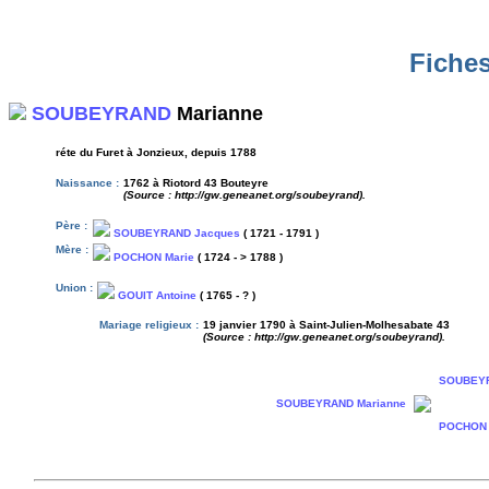
Fiches
SOUBEYRAND
Marianne
réte du Furet à Jonzieux, depuis 1788
Naissance :
1762 à Riotord 43 Bouteyre
(Source : http://gw.geneanet.org/soubeyrand).
Père :
SOUBEYRAND Jacques
( 1721 - 1791 )
Mère :
POCHON Marie
( 1724 - > 1788 )
Union :
GOUIT Antoine
( 1765 - ? )
Mariage religieux :
19 janvier 1790 à Saint-Julien-Molhesabate 43
(Source : http://gw.geneanet.org/soubeyrand).
SOUBEYR
SOUBEYRAND Marianne
POCHON 