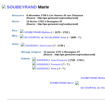
SOUBEYRAND
Marie
Naissance :
8 décembre 1708 à Les Vastres 43 aux Chazeaux
(Source : http://gw.geneanet.org/soubeyrand).
Décès :
15 février 1762 à Desaignes 07
(Source : http://gw.geneanet.org/soubeyrand).
Père :
SOUBEYRAND Mathieu
( ~ 1670 - 1722 )
Mère :
DU COURTIAL de VILLELONGE Anne
( ~ 1680 - ? )
Union :
GOUSSOLY Jean-Louis
( ? - 1735 )
Mariage religieux :
13 janvier 1727 à Desaignes 07
(Source : http://gw.geneanet.org/soubeyrand).
Enfants :
GOUSSOLY Jean-François
( 1728 - 1754 )
GOUSSOLY François
( ? - ? )
GOUSSOLY Anne
( ? - ? )
SOUBEYRAND Mathi
SOUBEYRAND Marie
DU COURTIAL de VI