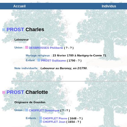
Accueil
Individus
PROST
Charles
Laboureur
Union :
DESBROSSES Philiberte
( ? - ? )
Mariage religieux :
23 février 1789 à Martigny-le-Comte 71
Enfant :
PROST Guillaume
( 1790 - ? )
Note individuelle :
Laboureur au Baronay, en 2/1790.
PROST
Charlotte
Originaire de Gourdon
Union :
CHOFFLET Dominique
( ? - ? )
Enfants :
CHOFFLET Pierre
( 1648 - ? )
CHOFFLET Jean
( 1654 - ? )