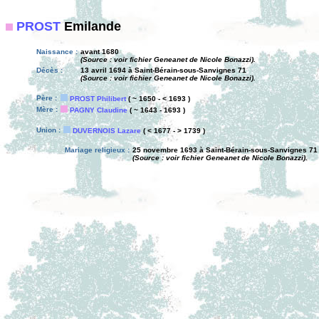
PROST
Emilande
Naissance :
avant 1680
(Source : voir fichier Geneanet de Nicole Bonazzi).
Décès :
13 avril 1694 à Saint-Bérain-sous-Sanvignes 71
(Source : voir fichier Geneanet de Nicole Bonazzi).
Père :
PROST Philibert
( ~ 1650 - < 1693 )
Mère :
PAGNY Claudine
( ~ 1643 - 1693 )
Union :
DUVERNOIS Lazare
( < 1677 - > 1739 )
Mariage religieux :
25 novembre 1693 à Saint-Bérain-sous-Sanvignes 71
(Source : voir fichier Geneanet de Nicole Bonazzi).