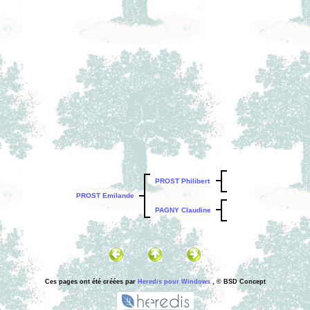
PROST Philibert
PROST Emilande
PAGNY Claudine
Ces pages ont été créées par
Heredis pour Windows
, © BSD Concept