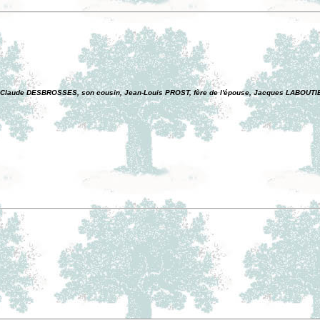
, Claude DESBROSSES, son cousin, Jean-Louis PROST, fère de l'épouse, Jacques LABOUTI