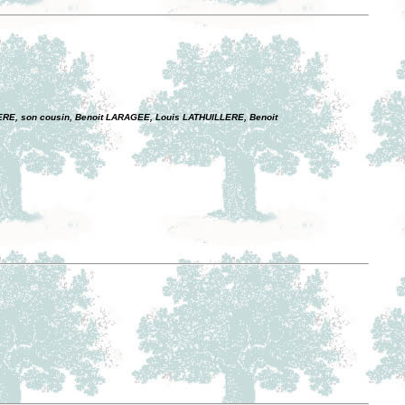
ERE, son cousin, Benoit LARAGEE, Louis LATHUILLERE, Benoit