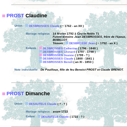
PROST
Claudine
Union :
DESBROSSES Claude
( ~ 1762 - an XII )
Mariage religieux :
14 février 1792 à Ciry-le-Noble 71
Furent témoins Jean DESBROSSES, frère de l'époux
BOBILLOT.
Témoin :
DESBROSSE Jean
( ~ 1752 - an X )
Enfants :
DESBROSSES Catherine
( 1796 - 1840 )
DESBROSSES Léonard
( 1797 - 1798 )
DESBROSSES Jeanne
( 1799 - ? )
DESBROSSES Claude
( 1800 - 1841 )
DESBROSSES Benoît
( an XI - 1853 )
Note individuelle :
De Pouilloux, fille de feu Benoist PROST et Claude BRENOT.
PROST
Dimanche
Union :
DESAUTELS Claude
( ? - ? )
Mariage religieux :
avant 1722
Enfant :
DESAUTELS Claude
( 1722 - ? )