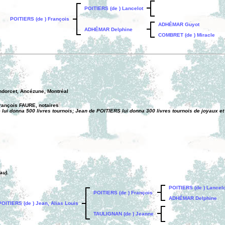
POITIERS (de ) Lancelot
POITIERS (de ) François
ADHÉMAR Guyot
ADHÉMAR Delphine
COMBRET (de ) Miracle
ondorcet, Ancézune, Montréal
rançois FAURE, notaires
re lui donna 500 livres tournois; Jean de POITIERS lui donna 300 livres tournois de joyaux e
au).
POITIERS (de ) Lancelo
POITIERS (de ) François
ADHÉMAR Delphine
POITIERS (de ) Jean, Alias Louis
TAULIGNAN (de ) Jeanne