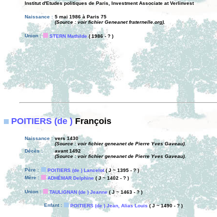
Institut d'Etudes politiques de Paris, Investment Associate at Verlinvest
Naissance :
5 mai 1986 à Paris 75
(Source : voir fichier Geneanet fraternelle.org).
Union :
STERN Mathilde
( 1986 - ? )
POITIERS (de )
François
Naissance :
vers 1430
(Source : voir fichier geneanet de Pierre Yves Gaveau).
Décès :
avant 1492
(Source : voir fichier geneanet de Pierre Yves Gaveau).
Père :
POITIERS (de ) Lancelot
( J ~ 1395 - ? )
Mère :
ADHÉMAR Delphine
( J ~ 1402 - ? )
Union :
TAULIGNAN (de ) Jeanne
( J ~ 1463 - ? )
Enfant :
POITIERS (de ) Jean, Alias Louis
( J ~ 1490 - ? )