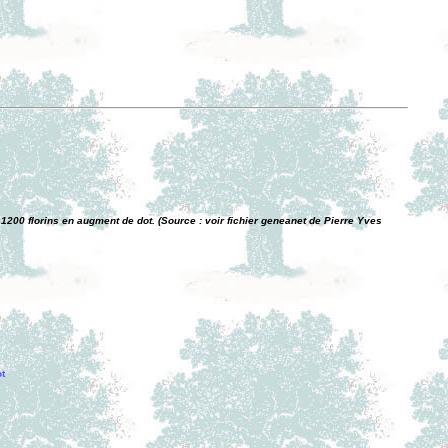
t 1200 florins en augment de dot. (Source : voir fichier geneanet de Pierre Yves
t