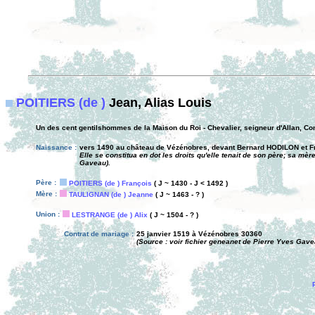
POITIERS (de )
Jean, Alias Louis
Un des cent gentilshommes de la Maison du Roi - Chevalier, seigneur d'Allan, C
Naissance :
vers 1490 au château de Vézénobres, devant Bernard HODILON et F
Elle se constitua en dot les droits qu'elle tenait de son père; sa mè
Gaveau).
Père :
POITIERS (de ) François
( J ~ 1430 - J < 1492 )
Mère :
TAULIGNAN (de ) Jeanne
( J ~ 1463 - ? )
Union :
LESTRANGE (de ) Alix
( J ~ 1504 - ? )
Contrat de mariage :
25 janvier 1519 à Vézénobres 30360
(Source : voir fichier geneanet de Pierre Yves Gave