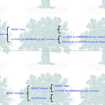
NODET Jean
èse
LA POIX de FRÉMINVILLE (de ) Edmé 
LA POIX de FRÉMINVILLE (de ) Yvonne
ROYER de LA BASTIE Henriette Sophi
NODET Jean
NODET Hubert
LA POIX de FRÉMINVILLE (de ) Yvonne
NODET Philippe
SOLUS Annie