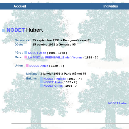
Accueil
Individus
NODET
Hubert
Naissance :
25 septembre 1930 à Bourg-en-Bresse 01
Décès :
15 octobre 1971 à Gonesse 95
Père :
NODET Jean
( 1901 - 1978 )
Mère :
LA POIX de FRÉMINVILLE (de ) Yvonne
( 1898 - ? )
Union :
SOLUS Annie
( 1929 - ? )
Mariage :
3 janvier 1959 à Paris (6ème) 75
Enfants :
NODET Philippe
( 1960 - ? )
NODET Alain
( 1962 - ? )
NODET Gilles
( 1965 - ? )
NODET Hubert