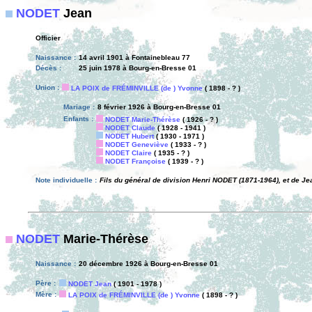
NODET
Jean
Officier
Naissance :
14 avril 1901 à Fontainebleau 77
Décès :
25 juin 1978 à Bourg-en-Bresse 01
Union :
LA POIX de FRÉMINVILLE (de ) Yvonne
( 1898 - ? )
Mariage :
8 février 1926 à Bourg-en-Bresse 01
Enfants :
NODET Marie-Thérèse
( 1926 - ? )
NODET Claude
( 1928 - 1941 )
NODET Hubert
( 1930 - 1971 )
NODET Geneviève
( 1933 - ? )
NODET Claire
( 1935 - ? )
NODET Françoise
( 1939 - ? )
Note individuelle :
Fils du général de division Henri NODET (1871-1964), et de 
NODET
Marie-Thérèse
Naissance :
20 décembre 1926 à Bourg-en-Bresse 01
Père :
NODET Jean
( 1901 - 1978 )
Mère :
LA POIX de FRÉMINVILLE (de ) Yvonne
( 1898 - ? )