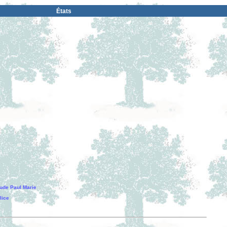
États
ude Paul Marie
lice