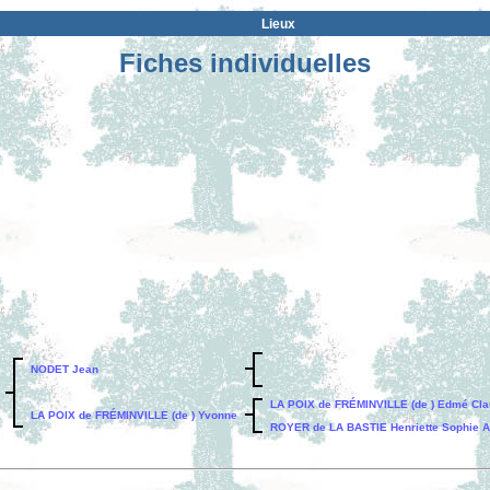
Lieux
Fiches individuelles
NODET Jean
LA POIX de FRÉMINVILLE (de ) Edmé Cla
LA POIX de FRÉMINVILLE (de ) Yvonne
ROYER de LA BASTIE Henriette Sophie A