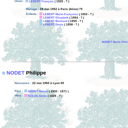
Union :
LEBERT François
( 1925 - ? )
Mariage :
29 mai 1952 à Paris (4ème) 75
Enfants :
LEBERT Marie-Françoise
( 1953 - ? )
LEBERT Elisabeth
( 1954 - ? )
LEBERT Bertrand
( 1955 - ? )
LEBERT Denis
( 1958 - ? )
NODET Marie-Thér
NODET
Philippe
Naissance :
22 mai 1960 à Lyon 69
Père :
NODET Hubert
( 1930 - 1971 )
Mère :
SOLUS Annie
( 1929 - ? )