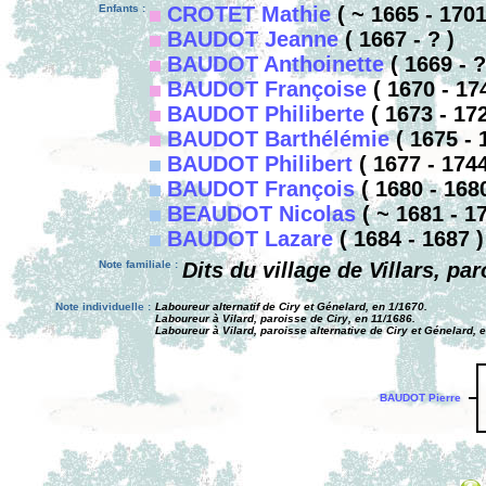
Enfants :
CROTET Mathie
( ~ 1665 - 1701
BAUDOT Jeanne
( 1667 - ? )
BAUDOT Anthoinette
( 1669 - ?
BAUDOT Françoise
( 1670 - 17
BAUDOT Philiberte
( 1673 - 172
BAUDOT Barthélémie
( 1675 - 
BAUDOT Philibert
( 1677 - 1744
BAUDOT François
( 1680 - 1680
BEAUDOT Nicolas
( ~ 1681 - 1
BAUDOT Lazare
( 1684 - 1687 )
Note familiale :
Dits du village de Villars, pa
Note individuelle :
Laboureur alternatif de Ciry et Génelard, en 1/1670.
Laboureur à Vilard, paroisse de Ciry, en 11/1686.
Laboureur à Vilard, paroisse alternative de Ciry et Génelard, 
BAUDOT Pierre