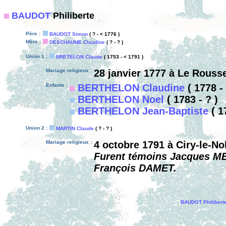
BAUDOT
Philiberte
Père :
BAUDOT Simon
( ? - < 1776 )
Mère :
DESCHAUME Claudine
( ? - ? )
Union 1 :
BRETELON Claude
( 1753 - < 1791 )
Mariage religieux :
28 janvier 1777 à Le Rouss
Enfants :
BERTHELON Claudine
( 1778 - 
BERTHELON Noel
( 1783 - ? )
BERTHELON Jean-Baptiste
( 1
Union 2 :
MARTIN Claude
( ? - ? )
Mariage religieux :
4 octobre 1791 à Ciry-le-No
Furent témoins Jacques 
François DAMET.
BAUDOT Philibert