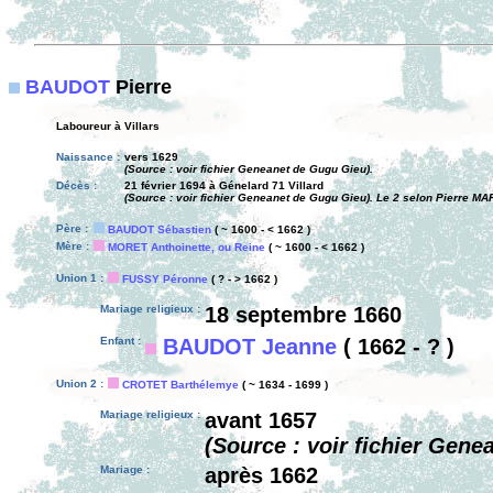
BAUDOT
Pierre
Laboureur à Villars
Naissance :
vers 1629
(Source : voir fichier Geneanet de Gugu Gieu).
Décès :
21 février 1694 à Génelard 71 Villard
(Source : voir fichier Geneanet de Gugu Gieu). Le 2 selon Pierre MA
Père :
BAUDOT Sébastien
( ~ 1600 - < 1662 )
Mère :
MORET Anthoinette, ou Reine
( ~ 1600 - < 1662 )
Union 1 :
FUSSY Péronne
( ? - > 1662 )
Mariage religieux :
18 septembre 1660
Enfant :
BAUDOT Jeanne
( 1662 - ? )
Union 2 :
CROTET Barthélemye
( ~ 1634 - 1699 )
Mariage religieux :
avant 1657
(Source : voir fichier Gene
Mariage :
après 1662