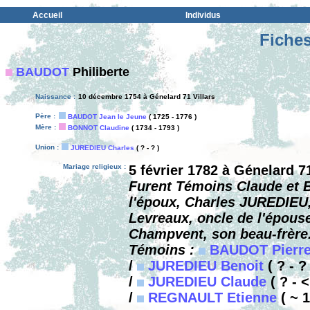
Accueil
Individus
Fiches
BAUDOT
Philiberte
Naissance :
10 décembre 1754 à Génelard 71 Villars
Père :
BAUDOT Jean le Jeune
( 1725 - 1776 )
Mère :
BONNOT Claudine
( 1734 - 1793 )
Union :
JUREDIEU Charles
( ? - ? )
Mariage religieux :
5 février 1782 à Génelard 7
Furent Témoins Claude et B
l'époux, Charles JUREDIEU
Levreaux, oncle de l'épous
Champvent, son beau-frère
Témoins :
BAUDOT Pierr
/
JUREDIEU Benoit
( ? - ? 
/
JUREDIEU Claude
( ? - <
/
REGNAULT Etienne
( ~ 1