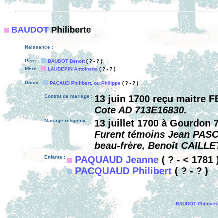
BAUDOT
Philiberte
Naissance :
Père :
BAUDOT Benoît
( ? - ? )
Mère :
LAUBEPIN Antoinette
( ? - ? )
Union :
PACAUD Philibert, ou Philippe
( ? - ? )
Contrat de mariage :
13 juin 1700 reçu maitre 
Cote AD 713E16830.
Mariage religieux :
13 juillet 1700 à Gourdon 
Furent témoins Jean PASC
beau-frère, Benoît CAILLET
Enfants :
PAQUAUD Jeanne
( ? - < 1781 
PACQUAUD Philibert
( ? - ? )
BAUDOT Philibert