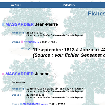
Accueil
Individus
Fiches
MASSARDIER
Jean-Pierre
Naissance :
25 juillet 1782
(Source : voir fichier Geneanet de Claude Royon).
Union :
ROYON Marie
( 1788 - 1851 )
Mariage :
11 septembre 1813 à Jonzieux 4
(Source : voir fichier Geneanet
MASSARDIER
Jeanne
Labouresse
Naissance :
13 février 1663 à Saint-Just-lès-Velay 43 Rambert
(Source : voir fichier Geneanet de Claude Royon).
Décès :
20 janvier 1741
(Source : voir fichier Geneanet de Claude Royon).
Père :
MASSARDIER Laurent
( 1621 - 1705 )