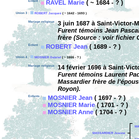
Enfant :
RAVEL Marie
( ~ 1684 - ? )
Union 3 :
ROBERT Jacques
( ~ 1642 - 1693 )
Mariage religieux :
3 juin 1687 à Saint-Victor-
Furent témoins Jean Pascal
frère (Source : voir fichie
Enfant :
ROBERT Jean
( 1689 - ? )
Union 4 :
MOSNIER Gabriel
( ~ 1666 - ? )
Mariage religieux :
14 février 1696 à Saint-Vic
Furent témoins Laurent Pad
Massardier frère de l'épous
Royon).
Enfants :
MOSNIER Jean
( 1697 - ? )
MOSNIER Marie
( 1701 - ? )
MOSNIER Anne
( 1704 - ? )
MA
MASSARDIER Jeanne