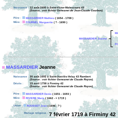
Naissance :
12 août 1690 à Saint-Victor-Malescours 43
(Source : voir fichier Geneanet de Jean-Claude Courbon).
Père :
MASSARDIER Mathieu
( 1654 - 1708 )
Mère :
FOURNEL Marguerite
( ? - 1690 )
MA
MASSARDIER Jeanne
FO
MASSARDIER
Jeanne
Naissance :
30 août 1692 à Saint-Just-lès-Velay 43 Rambert
(Source : voir fichier Geneanet de Claude Royon).
Décès :
15 avril 1758 à Firminy 42
(Source : voir fichier Geneanet de Claude Royon).
Père :
MASSARDIER Denis
( 1651 - 1693 )
Mère :
RIVIERE Marie
( 1662 - > 1719 )
Union :
ROUSSET Jean
( 1696 - ? )
Mariage religieux :
7 février 1719 à Firminy 42