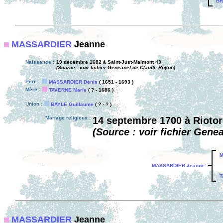
BR
MASSARDIER
Jeanne
Naissance :
19 décembre 1682 à Saint-Just-Malmont 43
(Source : voir fichier Geneanet de Claude Royon).
Père :
MASSARDIER Denis
( 1651 - 1693 )
Mère :
TAVERNE Marie
( ? - 1686 )
Union :
BAYLE Guillaume
( ? - ? )
Mariage religieux :
14 septembre 1700 à Riotor
(Source : voir fichier Gene
M
MASSARDIER Jeanne
T
MASSARDIER
Jeanne