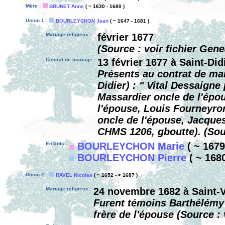
Mère :
BRUNET Anne
( ~ 1630 - 1680 )
Union 1 :
BOURLEYCHON Jean
( ~ 1647 - 1681 )
Mariage religieux :
février 1677
(Source : voir fichier Gen
Contrat de mariage :
13 février 1677 à Saint-Di
Présents au contrat de mar
Didier) : " Vital Dessaigne
Massardier oncle de l'épo
l'épouse, Louis Fourneyro
oncle de l'épouse, Jacques
CHMS 1206, gboutte). (Sou
Enfants :
BOURLEYCHON Marie
( ~ 1679 
BOURLEYCHON Pierre
( ~ 1680
Union 2 :
RAVEL Nicolas
( ~ 1652 - < 1687 )
Mariage religieux :
24 novembre 1682 à Saint-
Furent témoins Barthélémy 
frère de l'épouse (Source :