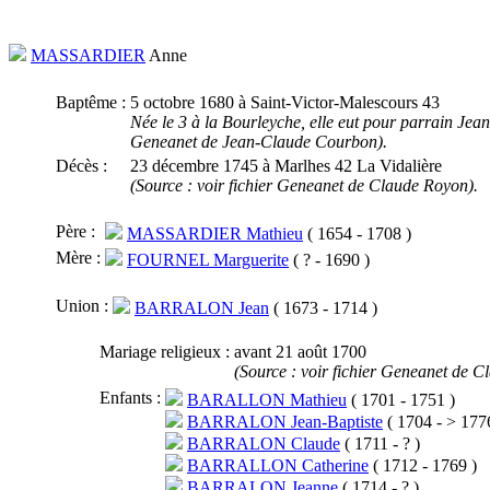
MASSARDIER
Anne
Baptême :
5 octobre 1680 à Saint-Victor-Malescours 43
Née le 3 à la Bourleyche, elle eut pour parrain Je
Geneanet de Jean-Claude Courbon).
Décès :
23 décembre 1745 à Marlhes 42 La Vidalière
(Source : voir fichier Geneanet de Claude Royon).
Père :
MASSARDIER Mathieu
( 1654 - 1708 )
Mère :
FOURNEL Marguerite
( ? - 1690 )
Union :
BARRALON Jean
( 1673 - 1714 )
Mariage religieux :
avant 21 août 1700
(Source : voir fichier Geneanet de C
Enfants :
BARALLON Mathieu
( 1701 - 1751 )
BARRALON Jean-Baptiste
( 1704 - > 177
BARRALON Claude
( 1711 - ? )
BARRALLON Catherine
( 1712 - 1769 )
BARRALON Jeanne
( 1714 - ? )