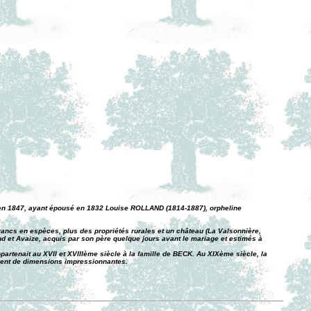
is en 1847, ayant épousé en 1832 Louise ROLLAND (1814-1887), orpheline
rancs en espèces, plus des propriétés rurales et un château (La Valsonnière,
 et Avaize, acquis par son père quelque jours avant le mariage et estimés à
ppartenait au XVII et XVIIIème siècle à la famille de BECK. Au XIXème siècle, la
ement de dimensions impressionnantes.