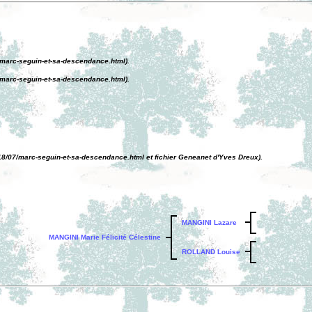
7/marc-seguin-et-sa-descendance.html).
7/marc-seguin-et-sa-descendance.html).
018/07/marc-seguin-et-sa-descendance.html et fichier Geneanet d'Yves Dreux).
MANGINI Lazare
MANGINI Marie Félicité Célestine
ROLLAND Louise