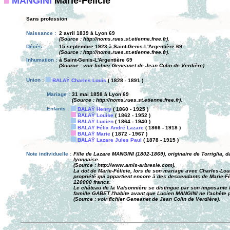
MANGINI
Marie-Félicie
Sans profession
Naissance :
2 avril 1839 à Lyon 69
(Source : http://noms.rues.st.etienne.free.fr).
Décès :
15 septembre 1923 à Saint-Genis-L'Argentière 69
(Source : http://noms.rues.st.etienne.free.fr).
Inhumation :
à Saint-Genis-L'Argentière 69
(Source : voir fichier Geneanet de Jean Colin de Verdière)
Union :
BALAŸ Charles Louis
( 1828 - 1891 )
Mariage :
31 mai 1858 à Lyon 69
(Source : http://noms.rues.st.etienne.free.fr).
Enfants :
BALAŸ Henry
( 1860 - 1925 )
BALAŸ Louise
( 1862 - 1952 )
BALAŸ Lucien
( 1864 - 1940 )
BALAŸ Félix André Lazare
( 1866 - 1918 )
BALAŸ Marie
( 1872 - 1967 )
BALAŸ Lazare Jules Paul
( 1878 - 1915 )
Note individuelle :
Fille de Lazare MANGINI (1802-1869), originaire de Torriglia,
lyonnaise.
(Source : http://www.amis-arbresle.com).
La dot de Marie-Félicie, lors de son mariage avec Charles-Lou
propriété qui appartient encore à des descendants de Marie-
120000 francs.
Le château de la Valsonnière se distingue par son imposante fa
famille GABET l'habite avant que Lucien MANGINI ne l'achète 
(Source : voir fichier Geneanet de Jean Colin de Verdière).