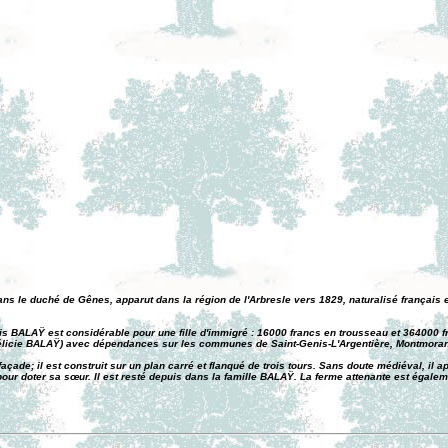
 dans le duché de Gênes, apparut dans la région de l'Arbresle vers 1829, naturalisé frança
is BALAŸ est considérable pour une fille d'immigré : 16000 francs en trousseau et 364000 f
Félicie BALAŸ) avec dépendances sur les communes de Saint-Genis-L'Argentière, Montmorand
çade; il est construit sur un plan carré et flanqué de trois tours. Sans doute médiéval, il a
pour doter sa sœur. Il est resté depuis dans la famille BALAŸ. La ferme attenante est égal