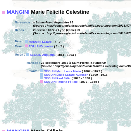
MANGINI
Marie Félicité Célestine
Naissance :
à Sainte-Foy-L'Argentière 69
(Source : http://genealogiehistoiredefamilles.over-blog.com/2018/0
Décès :
28 février 1872 à Lyon (2ème) 69
(Source : http://genealogiehistoiredefamilles.over-blog.com/2018/0
Père :
MANGINI Lazare
( ? - ? )
Mère :
ROLLAND Louise
( ? - ? )
Union :
SEGUIN Augustin
( 1841 - 1904 )
Mariage :
27 septembre 1863 à Saint-Pierre-la-Palud 69
(Source : http://genealogiehistoiredefamilles.over-blog.com/2
Enfants :
SEGUIN Marc Louis Marie
( 1867 - 1873 )
SEGUIN Louis Lazare Augustin
( 1869 - 1918 )
SEGUIN Paul Félix
( 1870 - 1898 )
SEGUIN Pauline Félicie
( 1872 - 1945 )