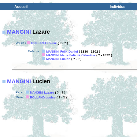
Accueil
Individus
MANGINI
Lazare
Union :
ROLLAND Louise
( ? - ? )
Enfants :
MANGINI Félix Daniel
( 1836 - 1902 )
MANGINI Marie Félicité Célestine
( ? - 1872 )
MANGINI Lucien
( ? - ? )
MANGINI
Lucien
Père :
MANGINI Lazare
( ? - ? )
Mère :
ROLLAND Louise
( ? - ? )