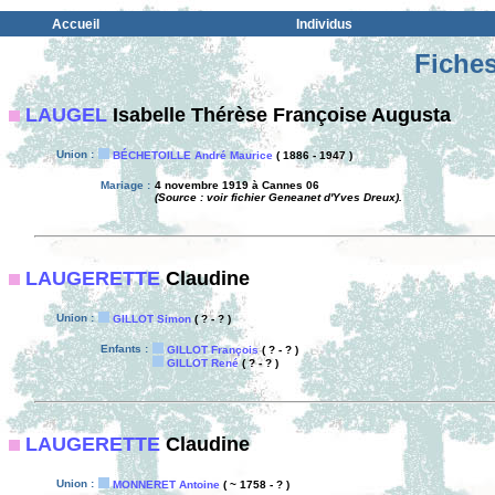
Accueil
Individus
Fiches
LAUGEL
Isabelle Thérèse Françoise Augusta
Union :
BÉCHETOILLE André Maurice
( 1886 - 1947 )
Mariage :
4 novembre 1919 à Cannes 06
(Source : voir fichier Geneanet d'Yves Dreux).
LAUGERETTE
Claudine
Union :
GILLOT Simon
( ? - ? )
Enfants :
GILLOT François
( ? - ? )
GILLOT René
( ? - ? )
LAUGERETTE
Claudine
Union :
MONNERET Antoine
( ~ 1758 - ? )