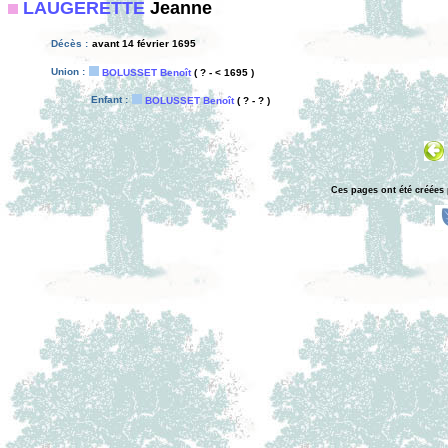
LAUGERETTE
Jeanne
Décès :
avant 14 février 1695
Union :
BOLUSSET Benoît
( ? - < 1695 )
Enfant :
BOLUSSET Benoît
( ? - ? )
Ces pages ont été créées