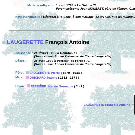
Mariage religieux :
1 avril 1788 à La Guiche 71
Furent présents Jean MONERET, père de l'époux, Clau
Note individuelle :
Résidant à la Velle, à son mariage, en 4/1788, fille d'Emila
LAUGERETTE
François Antoine
Naissance :
25 février 1906 à Gourdon 71
(Source : voir fichier Geneanet de Pierre Laugerette).
Décès :
25 avril 1986 à Perrecy-les-Forges 71
(Source : voir fichier Geneanet de Pierre Laugerette).
Père :
LAUGERETTE Pierre
( 1870 - 1944 )
Mère :
GUICHARD Jeanne
( 1882 - 1974 )
Union :
FERRIÈRE Jeanne Germaine
( ? - ? )
LAUGERETTE François Antoine