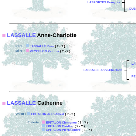
LASPORTES François
DUB
LASSALLE
Anne-Charlotte
Père :
LASSALLE Yves
( ? - ? )
Mère :
PEYCELON Patricia
( ? - ? )
LA
LASSALLE Anne-Charlotte
PE
LASSALLE
Catherine
Union :
EPITALON Jean-Albert
( ? - ? )
Enfants :
EPITALON Clémence
( ? - ? )
EPITALON Gaultier
( ? - ? )
EPITALON Pierre-André
( ? - ? )