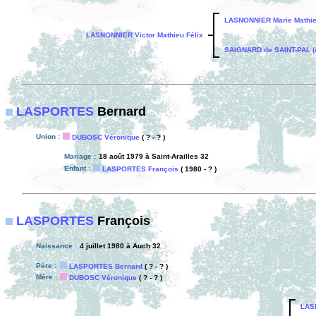
LASNONNIER Marie Mathi
LASNONNIER Victor Mathieu Félix
SAIGNARD de SAINT-PAL (d
LASPORTES
Bernard
Union :
DUBOSC Véronique
( ? - ? )
Mariage :
18 août 1979 à Saint-Arailles 32
Enfant :
LASPORTES François
( 1980 - ? )
LASPORTES
François
Naissance :
4 juillet 1980 à Auch 32
Père :
LASPORTES Bernard
( ? - ? )
Mère :
DUBOSC Véronique
( ? - ? )
LAS