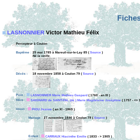
Fiches
LASNONNIER
Victor Mathieu Félix
Percepteur à Coulon
Baptême :
25 mai 1785 à Mareuil-sur-le-Lay 85 (
Source
)
Né la veille.
Décès :
18 novembre 1858 à Coulon 79 (
Source
)
Père :
LASNONNIER Marie Mathieu Gaspard
( 1760 - an III )
Mère :
SAIGNARD de SAINT-PAL (de ) Marie Magdeleine Joséphine
( 1757 - <> 
Union :
PIOU Jeanne
( an XI - 1869 )
Mariage :
27 novembre 1846 à Coulon 79 (
Source
)
Enfant :
CARRAUX Hiacinthe Emilie
( 1833 - > 1905 )