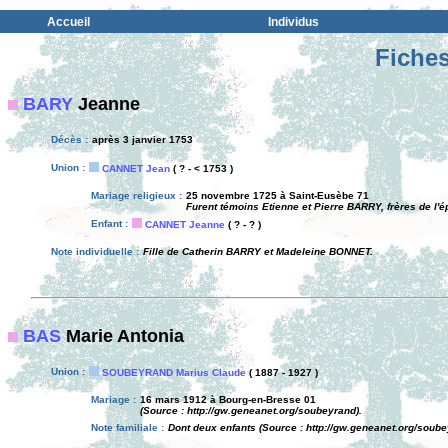
Accueil
Individus
Fiches
BARY
Jeanne
Décès :
après 3 janvier 1753
Union :
CANNET Jean
( ? - < 1753 )
Mariage religieux :
25 novembre 1725 à Saint-Eusèbe 71
Furent témoins Etienne et Pierre BARRY, frères de l'
Enfant :
CANNET Jeanne
( ? - ? )
Note individuelle :
Fille de Catherin BARRY et Madeleine BONNET.
BAS
Marie Antonia
Union :
SOUBEYRAND Marius Claude
( 1887 - 1927 )
Mariage :
16 mars 1912 à Bourg-en-Bresse 01
(Source : http://gw.geneanet.org/soubeyrand).
Note familiale :
Dont deux enfants (Source : http://gw.geneanet.org/soube