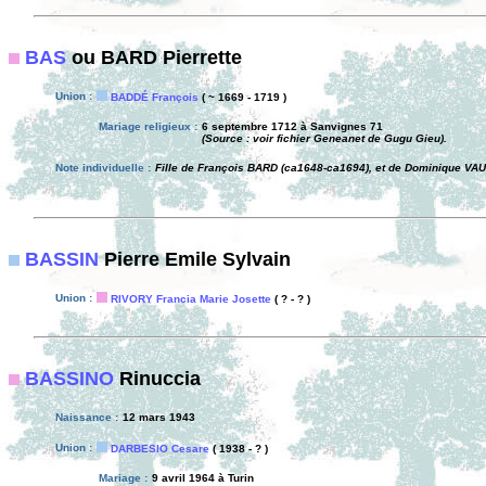
BAS
ou BARD Pierrette
Union :
BADDÉ François
( ~ 1669 - 1719 )
Mariage religieux :
6 septembre 1712 à Sanvignes 71
(Source : voir fichier Geneanet de Gugu Gieu).
Note individuelle :
Fille de François BARD (ca1648-ca1694), et de Dominique VAU
BASSIN
Pierre Emile Sylvain
Union :
RIVORY Francia Marie Josette
( ? - ? )
BASSINO
Rinuccia
Naissance :
12 mars 1943
Union :
DARBESIO Cesare
( 1938 - ? )
Mariage :
9 avril 1964 à Turin