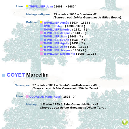
Union :
THIVILLIER Jean
( 1608 - > 1680 )
Mariage religieux :
25 octobre 1630 à Jonzieux 42
(Source : voir fichier Geneanet de Gilles Boutte).
Enfants :
THIVILLIER Agnès
( 1634 - 1663 )
TIVILLER Jean
( 1638 - 1680 )
THIVILLIER Maurice
( 1641 - ? )
THIVILLIER Jeanne
( 1643 - ? )
THIVILLIER Jean
( 1646 - ? )
THIVILLIER Benoît
( 1649 - ? )
THIVILLIER Agnès
( 1651 - ? )
THIVILLIER Jean
( 1653 - 1691 )
THIVILLIER Jeanne
( 1656 - ? )
THIVILLIER Marguerite
( 1659 - 1701 )
GOYET
Marcellin
Naissance :
27 octobre 1831 à Saint-Victor-Malescours 43
(Source : voir fichier Geneanet d'Olivier Terra).
Union :
COURBON Marie-Rose
( 1825 - ? )
Mariage :
1 février 1859 à Saint-Genest-Malifaux 42
(Source : voir fichier Geneanet d'Olivier Terra).