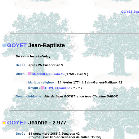
GOYET Jea
GOYET
Jean-Baptiste
De saint-Just-lès-Velay
Décès :
après 25 fructidor an V
Union :
GRANGIER Elisabeth
( 1759 - < an V )
Mariage religieux :
14 février 1774 à Saint-Genest-Malifaux 42
Enfant :
GOYET Claudine
( ? - ? )
Note individuelle :
Fils de Jean GOYET, et de feue Claudine SABOT.
GOYET
Jeanne - 2 977
Décès :
19 septembre 1666 à Jonzieux 42
(Source : voir fichier Geneanet de Gilles Boutte).