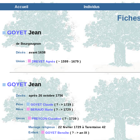
Accueil
Individus
Fiches
GOYET
Jean
de Bourgougnon
Décès :
avant 1638
Union :
DREVET Agnès
( ~ 1599 - 1679 )
GOYET
Jean
Décès :
après 26 octobre 1756
Père :
GOYET Claude
( ? - > 1729 )
Mère :
BERAUD Marie
( ? - > 1729 )
Union :
FREYCON Claudine
( ? - 1739 )
Mariage religieux :
22 février 1729 à Tarentaise 42
Enfant :
GOYET Benoîte
( ? - > an IX )