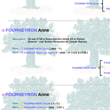
FOURNEYRON Anne
MA
FOURNEYRON
Anne
Naissance :
16 mai 1718 à Saint-Just-lès-Velay 43 la Chièze
(Source : voir fichier Geneanet de Claude Royon).
Père :
FOURNEYRON Jean
( 1684 - ? )
Mère :
FUVELLE Anne, ou Agnès
( ~ 1690 - <> 1721 & 1739 )
FOU
FOURNEYRON Anne
FUVE
FOURNEYRON
Anne
Père :
FOURNEYRON Claude
( ? - ? )
Mère :
FRACHON Claire
( ~ 1662 - 1707 )