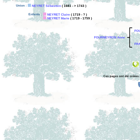
Union :
NEYRET Sébastien
( 1681 - > 1743 )
Enfants :
NEYRET Claire
( 1719 - ? )
NEYRET Marie
( 1719 - 1759 )
FO
FOURNEYRON Anne
FRA
Ces pages ont été créées