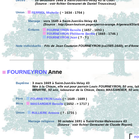
Décès :
20 décembre 1668 à Saint-Just-lès-Velay 43 la Court
(Source : voir fichier Geneanet de Daniel Troussieux).
Union :
FERRIOL Michelle
( ~ 1634 - 1704 )
Mariage :
vers 1645 à Saint-Just-lès-Velay 43
(Source : http://jean-louison.pagesperso-orange.fr/geneal43/ar
Enfants :
FOURNEYRON Benoîte
( 1657 - 1693 )
FOURNEYRON Philiberte Berthe
( 1665 - 1746 )
FOURNEYRON Jean
( ? - ? )
Note individuelle :
Fils de Jean Coutaron FOURNEYRON (ca1585-1648), et d'Ann
FOURNEYRON
Anne
Baptême :
3 mars 1669 à Saint-Just-lès-Velay 43
Née à la Chieze, elle eut pour parrain Louis FOURNEYRON, 50 ans, la
MINAYRE, 50 ans, laboureur de la Chieze, Denis MASSARDIER, 50 ans, 
Père :
FOURNEYRON Louis
( ~ 1649 - 1689 )
Mère :
MASSARDIER Benoîte
( 1652 - > 1717 )
Union :
RULLIERE Antoine
( ? - 1731 )
Mariage religieux :
30 octobre 1691 à Saint-Victor-Malescours 43
(Source : voir fichier Geneanet de Claude Royon).
FO