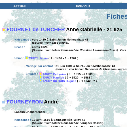
Accueil
Individus
Fiches
FOURNET de TURCHER
Anne Gabrielle - 21 625
Naissance :
vers 1480 à Saint-Julien-Molhesabate 43
(Source : voir base Roglo).
Décès :
après 1528
(Source : voir fichier Geneanet de Christian Lauranson-Rosaz). Vers
Union :
TARDY Jehan
( J ~ 1480 - J ~ 1562 )
Mariage par contrat :
21 juin 1501 à Saint-Julien-Molhesabate 43
(Source : voir fichier Geneanet de Christian Laurans
Enfants :
TARDY Catherine
( J ~ 1515 - < 1583 )
TARDY Maurice
( J ~ 1520 - ~ 1583 )
TARDY DU BOIS Hugues
( J < 1542 - ? )
FOURNEYRON
André
Laboureur charpentier
Naissance :
12 avril 1610 à Saint-Just-lès-Velay 43
(Source : voir fichier Geneanet de François Besset).