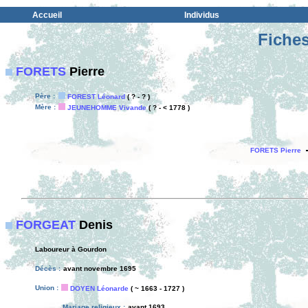
Accueil
Individus
Fiches
FORETS
Pierre
Père :
FOREST Léonard
( ? - ? )
Mère :
JEUNEHOMME Vivande
( ? - < 1778 )
FORETS Pierre
FORGEAT
Denis
Laboureur à Gourdon
Décès :
avant novembre 1695
Union :
DOYEN Léonarde
( ~ 1663 - 1727 )
Mariage religieux :
avant 1693