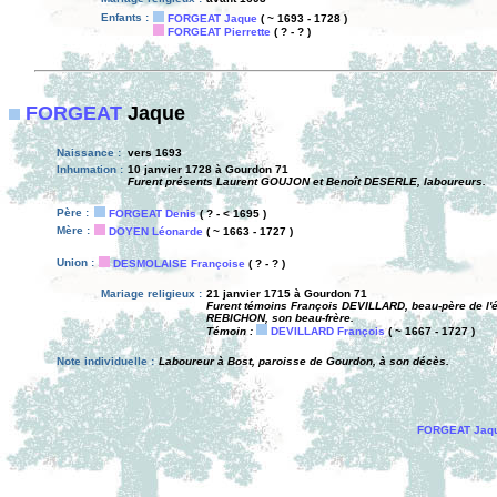
Enfants :
FORGEAT Jaque
( ~ 1693 - 1728 )
FORGEAT Pierrette
( ? - ? )
FORGEAT
Jaque
Naissance :
vers 1693
Inhumation :
10 janvier 1728 à Gourdon 71
Furent présents Laurent GOUJON et Benoît DESERLE, laboureurs.
Père :
FORGEAT Denis
( ? - < 1695 )
Mère :
DOYEN Léonarde
( ~ 1663 - 1727 )
Union :
DESMOLAISE Françoise
( ? - ? )
Mariage religieux :
21 janvier 1715 à Gourdon 71
Furent témoins François DEVILLARD, beau-père de l'
REBICHON, son beau-frère.
Témoin :
DEVILLARD François
( ~ 1667 - 1727 )
Note individuelle :
Laboureur à Bost, paroisse de Gourdon, à son décès.
FORGEAT Jaq