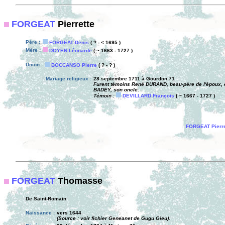
FORGEAT
Pierrette
Père :
FORGEAT Denis
( ? - < 1695 )
Mère :
DOYEN Léonarde
( ~ 1663 - 1727 )
Union :
BOCCANSO Pierre
( ? - ? )
Mariage religieux :
28 septembre 1711 à Gourdon 71
Furent témoins René DURAND, beau-père de l'époux, 
BADEY, son oncle.
Témoin :
DEVILLARD François
( ~ 1667 - 1727 )
FORGEAT Pierre
FORGEAT
Thomasse
De Saint-Romain
Naissance :
vers 1644
(Source : voir fichier Geneanet de Gugu Gieu).