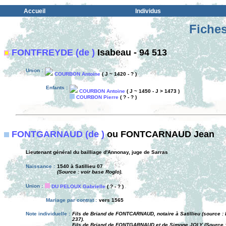
Accueil
Individus
Fiches
FONTFREYDE (de )
Isabeau - 94 513
Union :
COURBON Antoine
( J ~ 1420 - ? )
Enfants :
COURBON Antoine
( J ~ 1450 - J > 1473 )
COURBON Pierre
( ? - ? )
FONTGARNAUD (de )
ou FONTCARNAUD Jean
Lieutenant général du bailliage d'Annonay, juge de Sarras
Naissance :
1540 à Satillieu 07
(Source : voir base Roglo).
Union :
DU PELOUX Gabrielle
( ? - ? )
Mariage par contrat :
vers 1565
Note individuelle :
Fils de Briand de FONTCARNAUD, notaire à Satillieu (source 
237).
Fils de Briand de FONTGARNAUD et de Simone JOLY (Source : 