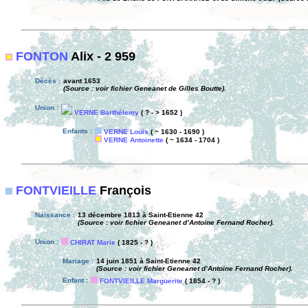
FONTON
Alix - 2 959
Décès :
avant 1653
(Source : voir fichier Geneanet de Gilles Boutte).
Union :
VERNE Barthélemy
( ? - > 1652 )
Enfants :
VERNE Louis
( ~ 1630 - 1690 )
VERNE Antoinette
( ~ 1634 - 1704 )
FONTVIEILLE
François
Naissance :
13 décembre 1813 à Saint-Etienne 42
(Source : voir fichier Geneanet d’Antoine Fernand Rocher).
Union :
CHIRAT Marie
( 1825 - ? )
Mariage :
14 juin 1851 à Saint-Etienne 42
(Source : voir fichier Geneanet d’Antoine Fernand Rocher).
Enfant :
FONTVIEILLE Marguerite
( 1854 - ? )