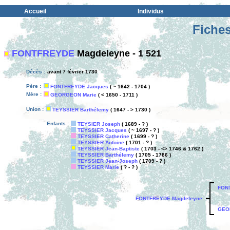
Accueil
Individus
Fiches
FONTFREYDE
Magdeleyne - 1 521
Décès :
avant 7 février 1730
Père :
FONTFREYDE Jacques
( ~ 1642 - 1704 )
Mère :
GEORGEON Marie
( < 1650 - 1711 )
Union :
TEYSSIER Barthélemy
( 1647 - > 1730 )
Enfants :
TEYSIER Joseph
( 1689 - ? )
TEYSSIER Jacques
( ~ 1697 - ? )
TEYSSIER Catherine
( 1699 - ? )
TEYSSIER Antoine
( 1701 - ? )
TEYSSIER Jean-Baptiste
( 1703 - <> 1746 & 1762 )
TEYSSIER Barthélemy
( 1705 - 1786 )
TEYSSIER Jean-Joseph
( 1709 - ? )
TEYSSIER Marie
( ? - ? )
FON
FONTFREYDE Magdeleyne
GEO